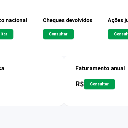
to nacional
Cheques devolvidos
Ações ju
ltar
Consultar
Consul
sa
Faturamento anual
R$
Consultar