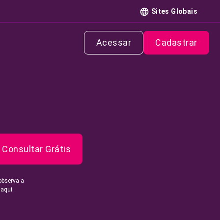
Sites Globais
Acessar
Cadastrar
Consultar Grátis
observa a
 aqui.