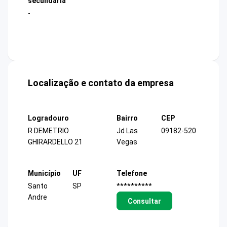
secundária
-
Localização e contato da empresa
Logradouro
Bairro
CEP
R DEMETRIO
Jd Las
09182-520
GHIRARDELLO 21
Vegas
Município
UF
Telefone
Santo
SP
**********
Andre
Consultar