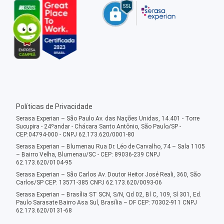
Políticas de Privacidade
Serasa Experian – São Paulo Av. das Nações Unidas, 14.401 - Torre
Sucupira - 24ºandar - Chácara Santo Antônio, São Paulo/SP -
CEP:04794-000 - CNPJ 62.173.620/0001-80
Serasa Experian – Blumenau Rua Dr. Léo de Carvalho, 74 – Sala 1105
– Bairro Velha, Blumenau/SC - CEP: 89036-239 CNPJ
62.173.620/0104-95
Serasa Experian – São Carlos Av. Doutor Heitor José Reali, 360, São
Carlos/SP CEP: 13571-385 CNPJ 62.173.620/0093-06
Serasa Experian – Brasília ST SCN, S/N, Qd 02, Bl C, 109, Sl 301, Ed.
Paulo Sarasate Bairro Asa Sul, Brasília – DF CEP: 70302-911 CNPJ
62.173.620/0131-68