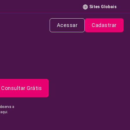
Sites Globais
Acessar
Cadastrar
Consultar Grátis
observa a
 aqui.