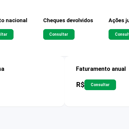
to nacional
Cheques devolvidos
Ações ju
ltar
Consultar
Consul
sa
Faturamento anual
R$
Consultar