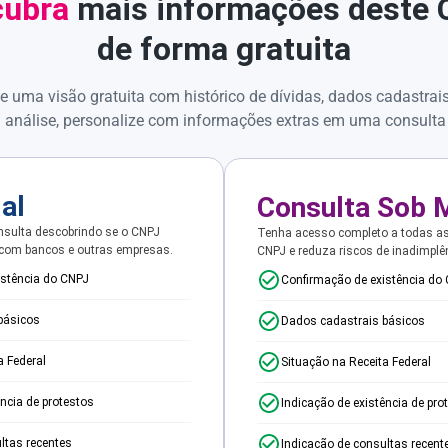
ubra
mais informações deste
de forma gratuita
e uma visão gratuita com histórico de dívidas, dados cadastrai
 análise, personalize com informações extras em uma consulta
ial
Consulta Sob 
sulta descobrindo se o CNPJ
Tenha acesso completo a todas a
 com bancos e outras empresas.
CNPJ e reduza riscos de inadimplê
istência do CNPJ
Confirmação de existência do
básicos
Dados cadastrais básicos
a Federal
Situação na Receita Federal
ência de protestos
Indicação de existência de pro
ltas recentes
Indicação de consultas recent