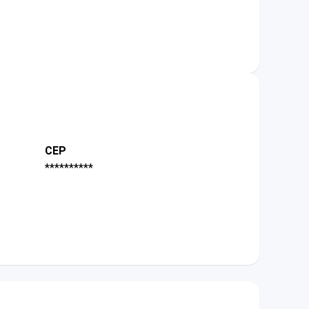
CEP
**********