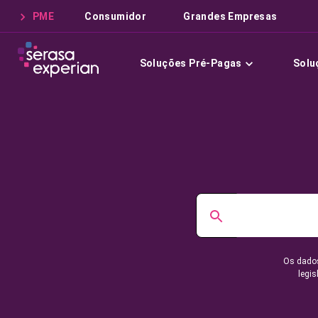
PME
Consumidor
Grandes Empresas
Soluções Pré-Pagas
Solu
Os dados
legis