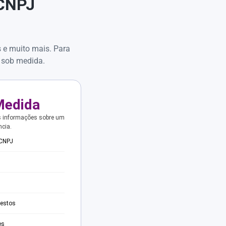
 CNPJ
s e muito mais. Para
 sob medida.
Medida
s informações sobre um
ncia.
 CNPJ
testos
es