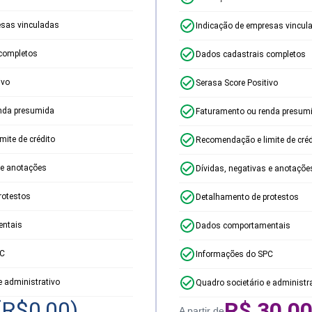
esas vinculadas
Indicação de empresas vincul
completos
Dados cadastrais completos
ivo
Serasa Score Positivo
nda presumida
Faturamento ou renda presum
ite de crédito
Recomendação e limite de créd
 e anotações
Dívidas, negativas e anotaçõe
rotestos
Detalhamento de protestos
ntais
Dados comportamentais
PC
Informações do SPC
e administrativo
Quadro societário e administr
(R$
0,00
)
R$
30,0
A partir de