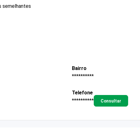
os semelhantes
Bairro
**********
Telefone
**********
Consultar