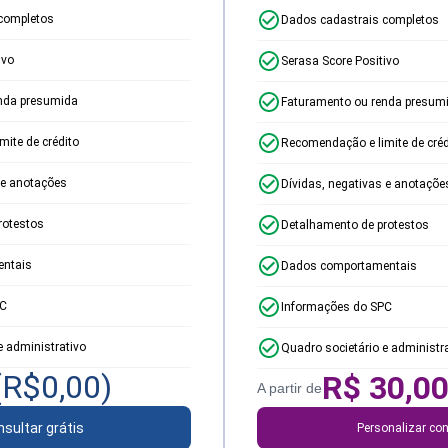
completos
Dados cadastrais completos
ivo
Serasa Score Positivo
nda presumida
Faturamento ou renda presum
ite de crédito
Recomendação e limite de créd
 e anotações
Dívidas, negativas e anotaçõe
rotestos
Detalhamento de protestos
ntais
Dados comportamentais
PC
Informações do SPC
e administrativo
Quadro societário e administr
(R$
0,00
)
R$
30,0
A partir de
sultar grátis
Personalizar con