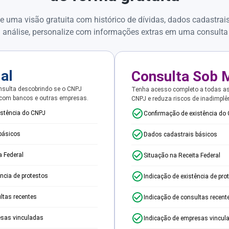
e uma visão gratuita com histórico de dívidas, dados cadastrai
 análise, personalize com informações extras em uma consulta
ial
Consulta Sob 
sulta descobrindo se o CNPJ
Tenha acesso completo a todas a
 com bancos e outras empresas.
CNPJ e reduza riscos de inadimplê
istência do CNPJ
Confirmação de existência do
básicos
Dados cadastrais básicos
a Federal
Situação na Receita Federal
ência de protestos
Indicação de existência de pro
ltas recentes
Indicação de consultas recent
esas vinculadas
Indicação de empresas vincul