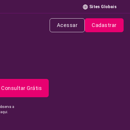
Sites Globais
Acessar
Cadastrar
Consultar Grátis
observa a
 aqui.