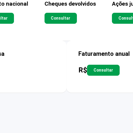
to nacional
Cheques devolvidos
Ações ju
ltar
Consultar
Consul
sa
Faturamento anual
R$
Consultar