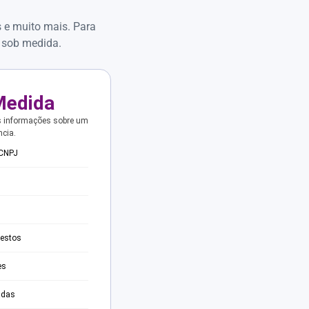
s e muito mais. Para
 sob medida.
Medida
s informações sobre um
ncia.
 CNPJ
testos
es
adas