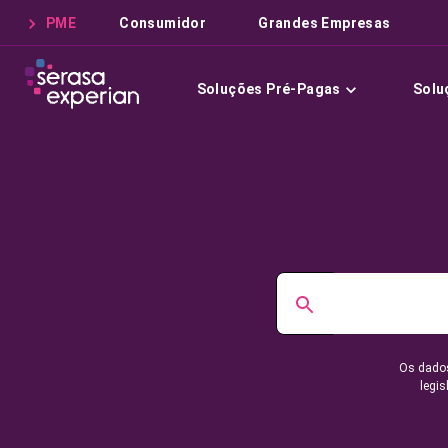
PME
Consumidor
Grandes Empresas
Soluções Pré-Pagas
Solu
Os dados
legis