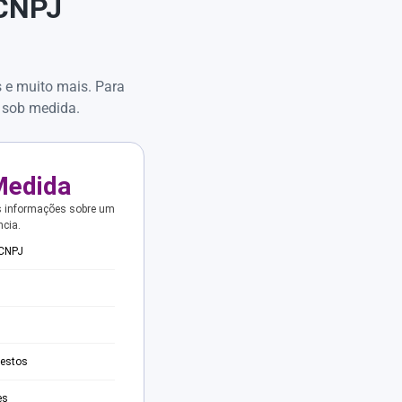
 CNPJ
s e muito mais. Para
 sob medida.
Medida
s informações sobre um
ncia.
 CNPJ
testos
es