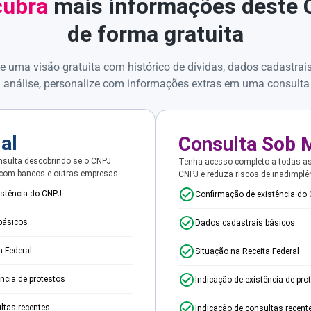
ubra
mais informações deste
de forma gratuita
e uma visão gratuita com histórico de dívidas, dados cadastrai
 análise, personalize com informações extras em uma consulta
ial
Consulta Sob 
sulta descobrindo se o CNPJ
Tenha acesso completo a todas a
 com bancos e outras empresas.
CNPJ e reduza riscos de inadimplê
istência do CNPJ
Confirmação de existência do
básicos
Dados cadastrais básicos
a Federal
Situação na Receita Federal
ência de protestos
Indicação de existência de pro
ltas recentes
Indicação de consultas recent