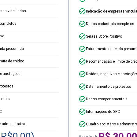
esas vinculadas
Indicação de empresas vincul
completos
Dados cadastrais completos
ivo
Serasa Score Positivo
nda presumida
Faturamento ou renda presum
ite de crédito
Recomendação e limite de créd
 e anotações
Dívidas, negativas e anotaçõe
rotestos
Detalhamento de protestos
ntais
Dados comportamentais
PC
Informações do SPC
e administrativo
Quadro societário e administr
(R$
0,00
)
R$
30,0
A partir de