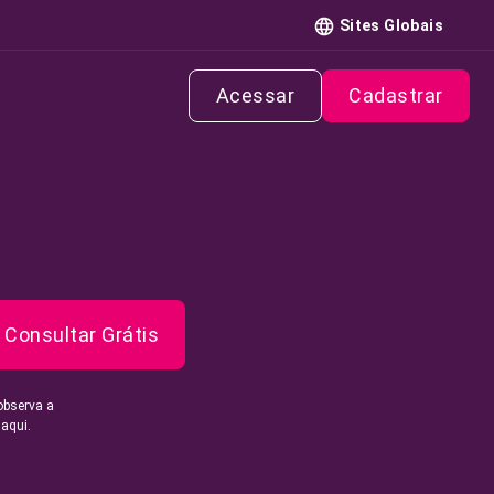
Sites Globais
Acessar
Cadastrar
Consultar Grátis
observa a
 aqui.