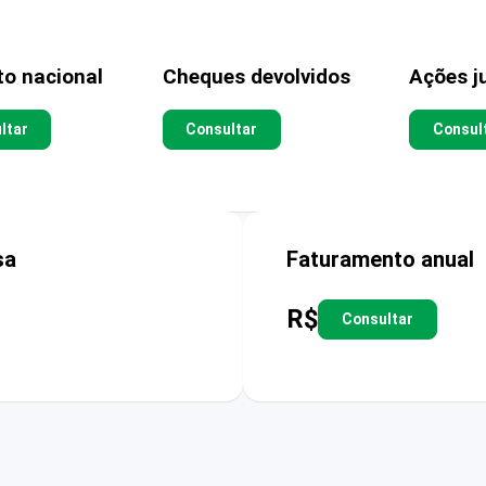
to nacional
Cheques devolvidos
Ações ju
ltar
Consultar
Consul
sa
Faturamento anual
R$
Consultar