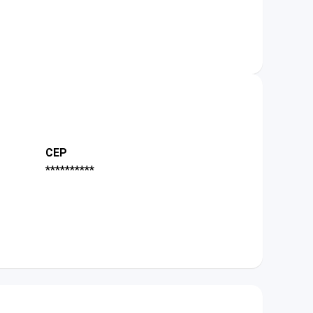
CEP
**********