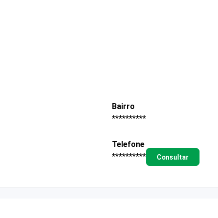
Bairro
**********
Telefone
**********
Consultar