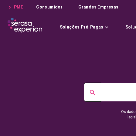
PME
Consumidor
Grandes Empresas
Soluções Pré-Pagas
Solu
Os dados
legis