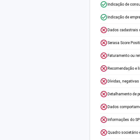
Indicação de consu
Indicação de empr
Dados cadastrais 
Serasa Score Posit
Faturamento ou re
Recomendação e lim
Dívidas, negativas
Detalhamento de p
Dados comportame
Informações do S
Quadro societário 