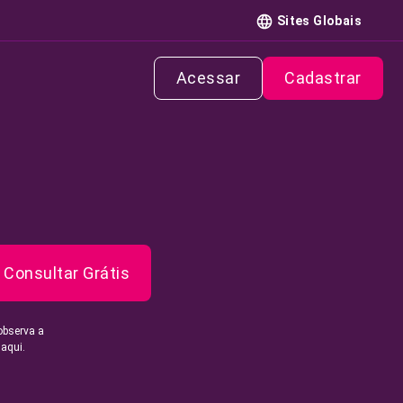
Sites Globais
Acessar
Cadastrar
Consultar Grátis
observa a
 aqui.