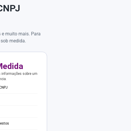
 CNPJ
s e muito mais. Para
 sob medida.
Medida
s informações sobre um
ncia.
 CNPJ
testos