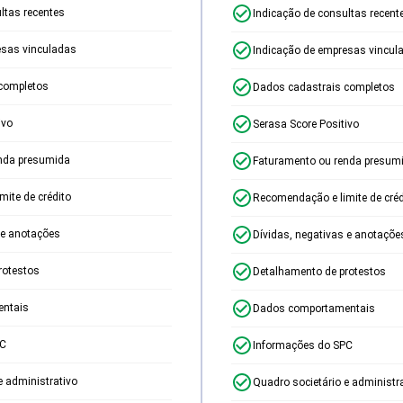
ltas recentes
Indicação de consultas recent
esas vinculadas
Indicação de empresas vincul
completos
Dados cadastrais completos
ivo
Serasa Score Positivo
nda presumida
Faturamento ou renda presum
ite de crédito
Recomendação e limite de créd
 e anotações
Dívidas, negativas e anotaçõe
rotestos
Detalhamento de protestos
ntais
Dados comportamentais
PC
Informações do SPC
e administrativo
Quadro societário e administr