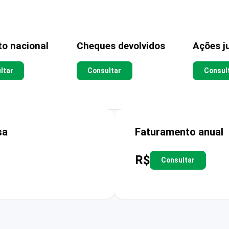
to nacional
Cheques devolvidos
Ações ju
ltar
Consultar
Consul
sa
Faturamento anual
R$
Consultar