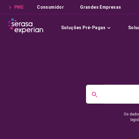
PME
Consumidor
Grandes Empresas
Soluções Pré-Pagas
Solu
Os dados
legis