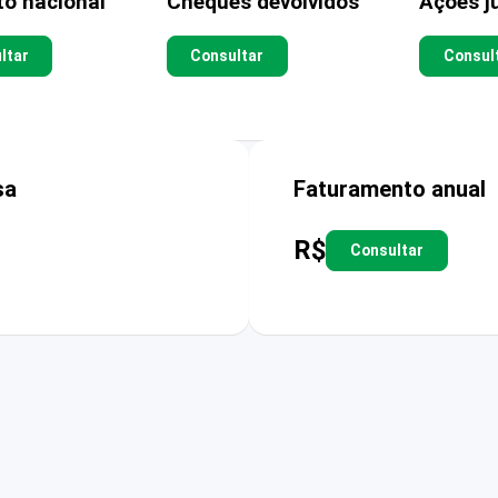
to nacional
Cheques devolvidos
Ações ju
ltar
Consultar
Consul
sa
Faturamento anual
R$
Consultar