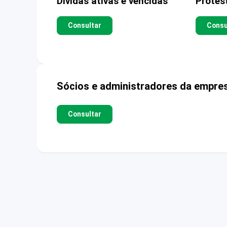
Dívidas ativas e vencidas
Protes
Consultar
Consu
Sócios e administradores da empre
Consultar