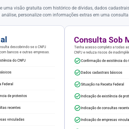
e uma visão gratuita com histórico de dívidas, dados cadastrai
 análise, personalize com informações extras em uma consulta
ial
Consulta Sob 
sulta descobrindo se o CNPJ
Tenha acesso completo a todas a
 com bancos e outras empresas.
CNPJ e reduza riscos de inadimplê
istência do CNPJ
Confirmação de existência do
básicos
Dados cadastrais básicos
a Federal
Situação na Receita Federal
ência de protestos
Indicação de existência de pro
ltas recentes
Indicação de consultas recent
esas vinculadas
Indicação de empresas vincul