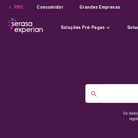
PME
Consumidor
Grandes Empresas
Soluções Pré-Pagas
Solu
Os dados
legis