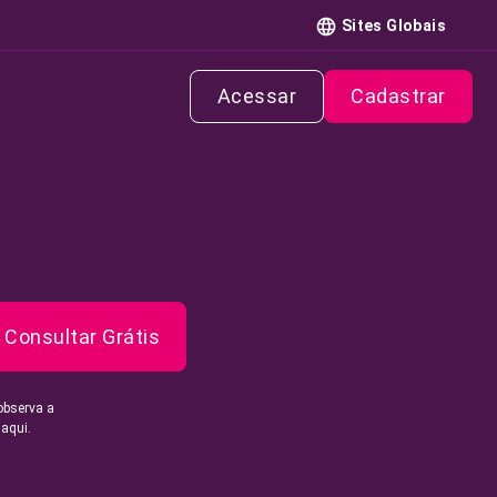
Sites Globais
Acessar
Cadastrar
Consultar Grátis
observa a
 aqui.