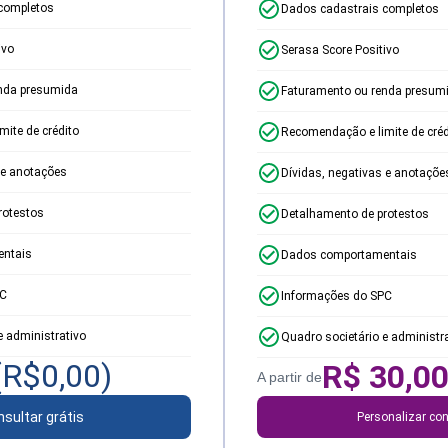
completos
Dados cadastrais completos
ivo
Serasa Score Positivo
nda presumida
Faturamento ou renda presum
ite de crédito
Recomendação e limite de créd
 e anotações
Dívidas, negativas e anotaçõe
rotestos
Detalhamento de protestos
ntais
Dados comportamentais
PC
Informações do SPC
e administrativo
Quadro societário e administr
(R$
0,00
)
R$
30,0
A partir de
sultar grátis
Personalizar con