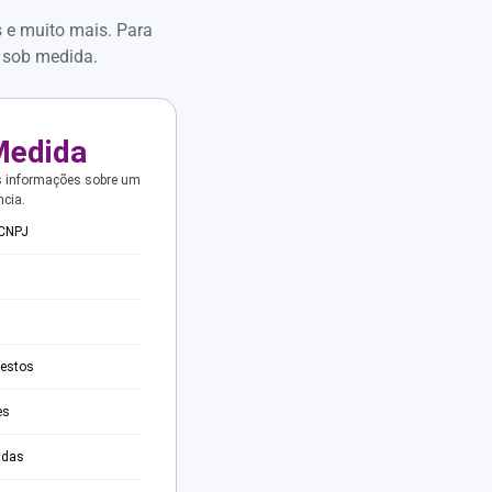
s e muito mais. Para
 sob medida.
Medida
s informações sobre um
ncia.
 CNPJ
testos
es
adas