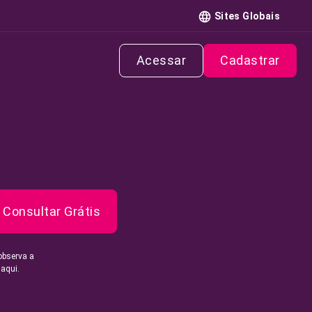
Sites Globais
Acessar
Cadastrar
Consultar Grátis
observa a
 aqui.