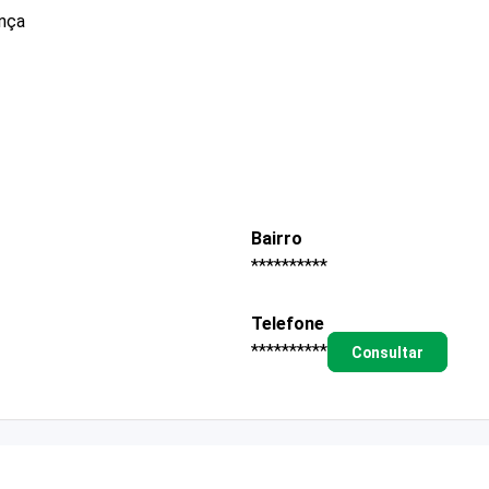
ança
Bairro
**********
Telefone
**********
Consultar