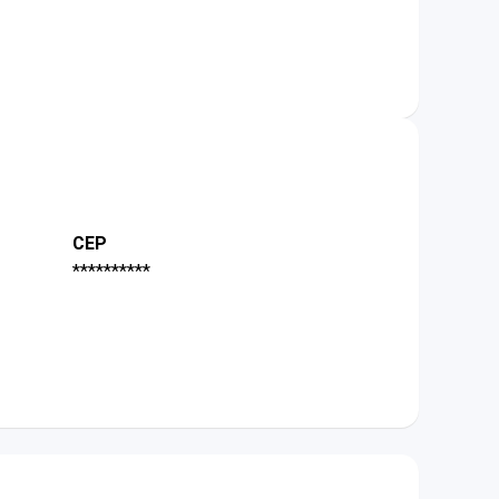
CEP
**********