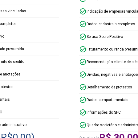
esas vinculadas
Indicação de empresas vincul
completos
Dados cadastrais completos
ivo
Serasa Score Positivo
nda presumida
Faturamento ou renda presum
ite de crédito
Recomendação e limite de créd
 e anotações
Dívidas, negativas e anotaçõe
rotestos
Detalhamento de protestos
ntais
Dados comportamentais
PC
Informações do SPC
e administrativo
Quadro societário e administr
(R$
0,00
)
R$
30,0
A partir de