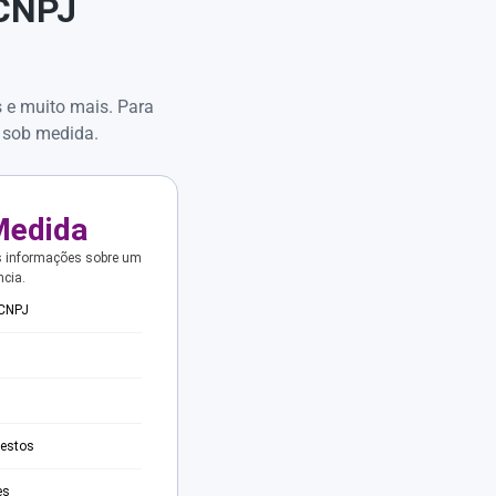
 CNPJ
s e muito mais. Para
 sob medida.
Medida
s informações sobre um
ncia.
 CNPJ
testos
es