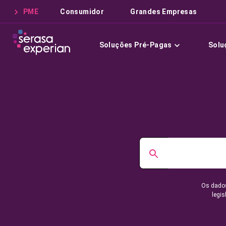
PME
Consumidor
Grandes Empresas
Soluções Pré-Pagas
Solu
Os dados
legis