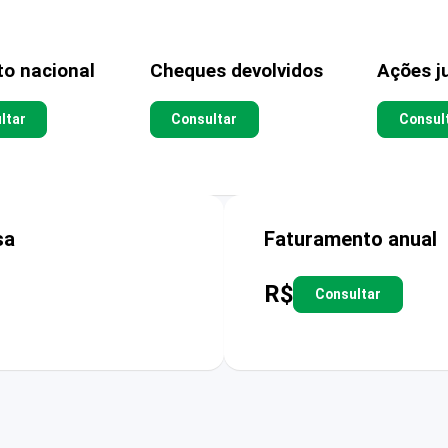
to nacional
Cheques devolvidos
Ações ju
ltar
Consultar
Consul
sa
Faturamento anual
R$
Consultar