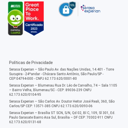
Políticas de Privacidade
Serasa Experian – São Paulo Av. das Nações Unidas, 14.401 - Torre
Sucupira - 24ºandar - Chácara Santo Antônio, São Paulo/SP -
CEP:04794-000 - CNPJ 62.173.620/0001-80
Serasa Experian – Blumenau Rua Dr. Léo de Carvalho, 74 – Sala 1105
– Bairro Velha, Blumenau/SC - CEP: 89036-239 CNPJ
62.173.620/0104-95
Serasa Experian – São Carlos Av. Doutor Heitor José Reali, 360, São
Carlos/SP CEP: 13571-385 CNPJ 62.173.620/0093-06
Serasa Experian – Brasília ST SCN, S/N, Qd 02, Bl C, 109, Sl 301, Ed.
Paulo Sarasate Bairro Asa Sul, Brasília – DF CEP: 70302-911 CNPJ
62.173.620/0131-68