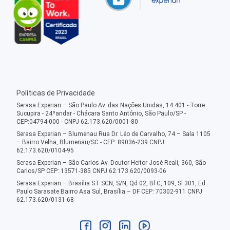
Políticas de Privacidade
Serasa Experian – São Paulo Av. das Nações Unidas, 14.401 - Torre
Sucupira - 24ºandar - Chácara Santo Antônio, São Paulo/SP -
CEP:04794-000 - CNPJ 62.173.620/0001-80
Serasa Experian – Blumenau Rua Dr. Léo de Carvalho, 74 – Sala 1105
– Bairro Velha, Blumenau/SC - CEP: 89036-239 CNPJ
62.173.620/0104-95
Serasa Experian – São Carlos Av. Doutor Heitor José Reali, 360, São
Carlos/SP CEP: 13571-385 CNPJ 62.173.620/0093-06
Serasa Experian – Brasília ST SCN, S/N, Qd 02, Bl C, 109, Sl 301, Ed.
Paulo Sarasate Bairro Asa Sul, Brasília – DF CEP: 70302-911 CNPJ
62.173.620/0131-68