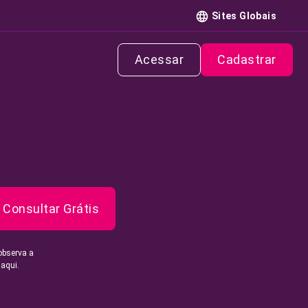
Sites Globais
Acessar
Cadastrar
Consultar Grátis
observa a
 aqui.