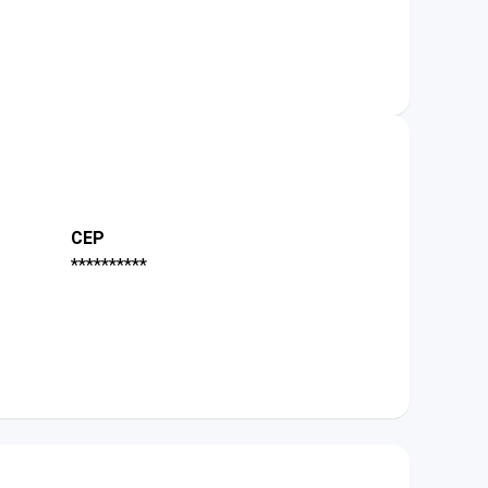
CEP
**********