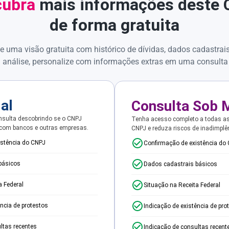
ubra
mais informações deste
de forma gratuita
e uma visão gratuita com histórico de dívidas, dados cadastrai
 análise, personalize com informações extras em uma consulta
ial
Consulta Sob 
sulta descobrindo se o CNPJ
Tenha acesso completo a todas a
 com bancos e outras empresas.
CNPJ e reduza riscos de inadimplê
istência do CNPJ
Confirmação de existência do
básicos
Dados cadastrais básicos
a Federal
Situação na Receita Federal
ência de protestos
Indicação de existência de pro
ltas recentes
Indicação de consultas recent