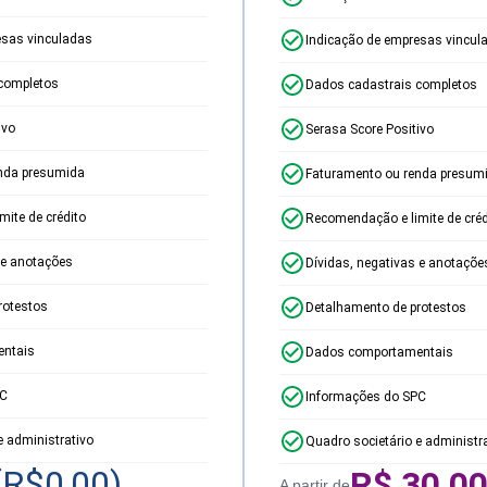
esas vinculadas
Indicação de empresas vincul
completos
Dados cadastrais completos
ivo
Serasa Score Positivo
nda presumida
Faturamento ou renda presum
ite de crédito
Recomendação e limite de créd
 e anotações
Dívidas, negativas e anotaçõe
rotestos
Detalhamento de protestos
ntais
Dados comportamentais
PC
Informações do SPC
e administrativo
Quadro societário e administr
(R$
0,00
)
R$
30,0
A partir de