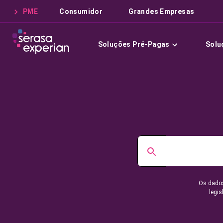
PME
Consumidor
Grandes Empresas
Soluções Pré-Pagas
Solu
Os dados
legis