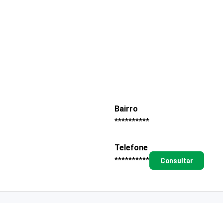
Bairro
**********
Telefone
**********
Consultar