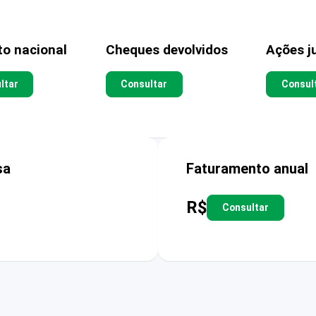
to nacional
Cheques devolvidos
Ações ju
ltar
Consultar
Consul
sa
Faturamento anual
R$
Consultar