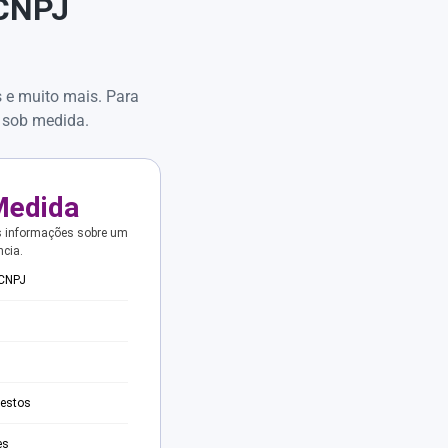
 CNPJ
s e muito mais. Para
 sob medida.
Medida
s informações sobre um
ncia.
 CNPJ
testos
es