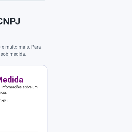
 CNPJ
s e muito mais. Para
 sob medida.
Medida
s informações sobre um
ncia.
 CNPJ