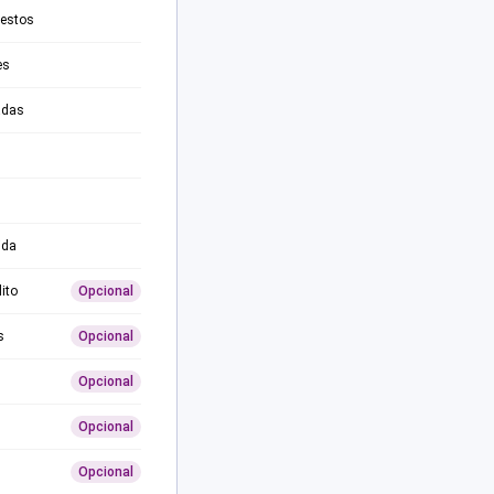
testos
es
adas
ida
ito
Opcional
s
Opcional
Opcional
Opcional
Opcional