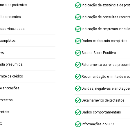
ência de protestos
Indicação de existência de pro
ltas recentes
Indicação de consultas recent
esas vinculadas
Indicação de empresas vincul
completos
Dados cadastrais completos
ivo
Serasa Score Positivo
nda presumida
Faturamento ou renda presum
ite de crédito
Recomendação e limite de créd
 e anotações
Dívidas, negativas e anotaçõe
rotestos
Detalhamento de protestos
ntais
Dados comportamentais
PC
Informações do SPC