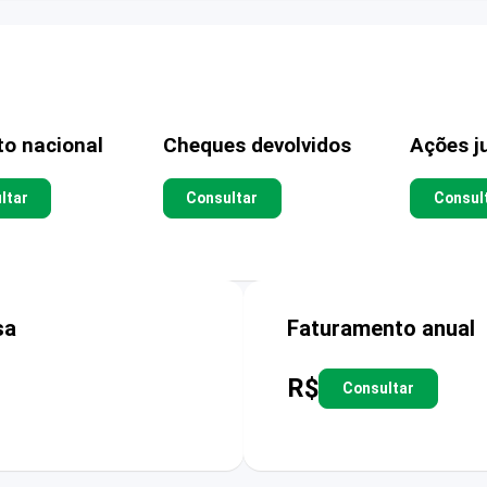
to nacional
Cheques devolvidos
Ações ju
ltar
Consultar
Consul
sa
Faturamento anual
R$
Consultar