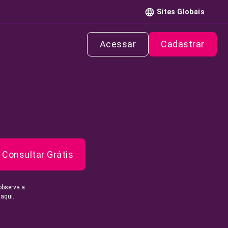
Sites Globais
Acessar
Cadastrar
Consultar Grátis
observa a
 aqui.