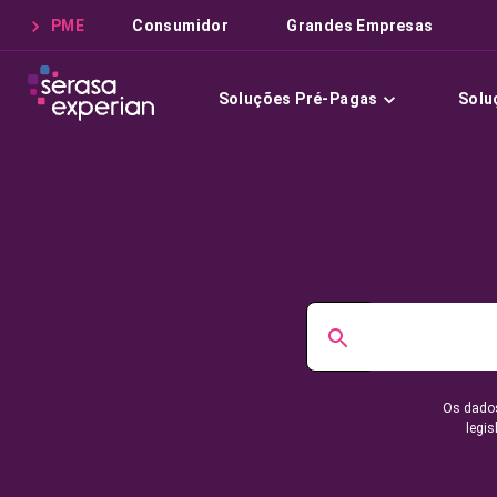
PME
Consumidor
Grandes Empresas
Soluções Pré-Pagas
Solu
Os dados
legis