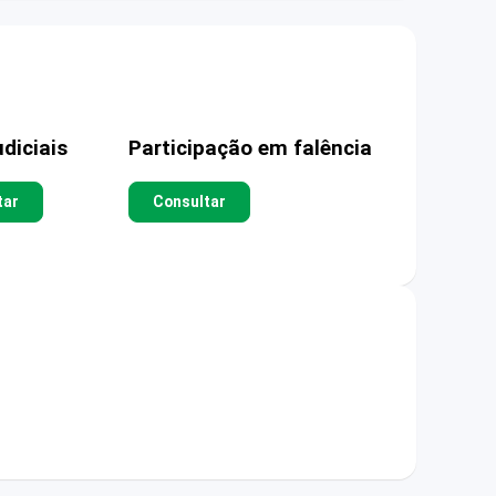
diciais
Participação em falência
tar
Consultar