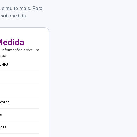
s e muito mais. Para
 sob medida.
Medida
s informações sobre um
ncia.
 CNPJ
testos
es
adas