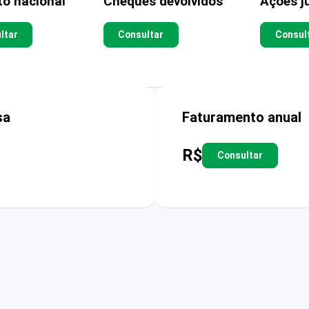
to nacional
Cheques devolvidos
Ações ju
ltar
Consultar
Consul
sa
Faturamento anual
R$
Consultar