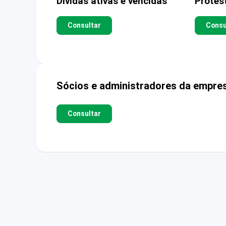
Dívidas ativas e vencidas
Protes
Consultar
Consu
Sócios e administradores da empre
Consultar