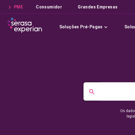
PME
Consumidor
Grandes Empresas
Soluções Pré-Pagas
Solu
Os dados
legis