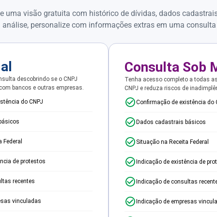
e uma visão gratuita com histórico de dívidas, dados cadastrai
 análise, personalize com informações extras em uma consulta
ial
Consulta Sob 
sulta descobrindo se o CNPJ
Tenha acesso completo a todas a
 com bancos e outras empresas.
CNPJ e reduza riscos de inadimplê
istência do CNPJ
Confirmação de existência do
básicos
Dados cadastrais básicos
a Federal
Situação na Receita Federal
ência de protestos
Indicação de existência de pro
ltas recentes
Indicação de consultas recent
esas vinculadas
Indicação de empresas vincul