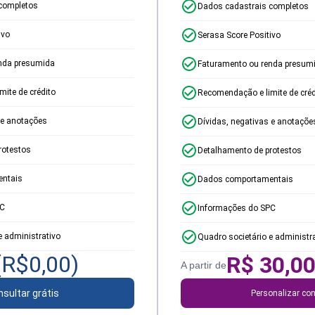
completos
Dados cadastrais completos
ivo
Serasa Score Positivo
nda presumida
Faturamento ou renda presum
ite de crédito
Recomendação e limite de créd
 e anotações
Dívidas, negativas e anotaçõe
rotestos
Detalhamento de protestos
ntais
Dados comportamentais
PC
Informações do SPC
e administrativo
Quadro societário e administr
(R$
0,00
)
R$
30,0
A partir de
sultar grátis
Personalizar con