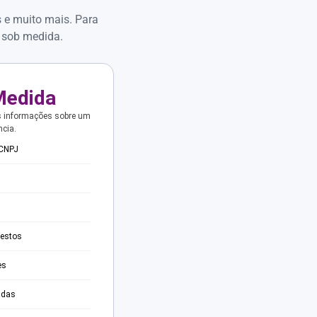
s e muito mais. Para
 sob medida.
Medida
s informações sobre um
ncia.
 CNPJ
testos
es
adas