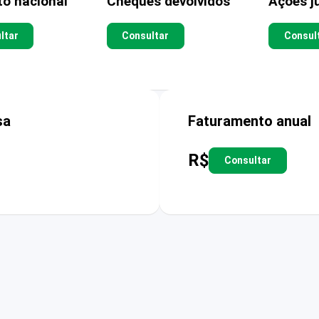
to nacional
Cheques devolvidos
Ações ju
ltar
Consultar
Consul
sa
Faturamento anual
R$
Consultar