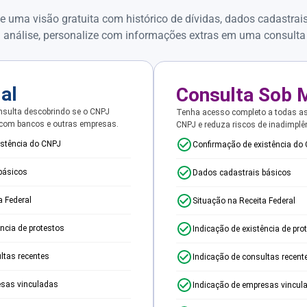
e uma visão gratuita com histórico de dívidas, dados cadastrai
 análise, personalize com informações extras em uma consulta
ial
Consulta Sob 
sulta descobrindo se o CNPJ
Tenha acesso completo a todas a
 com bancos e outras empresas.
CNPJ e reduza riscos de inadimplê
istência do CNPJ
Confirmação de existência do
básicos
Dados cadastrais básicos
a Federal
Situação na Receita Federal
ência de protestos
Indicação de existência de pro
ltas recentes
Indicação de consultas recent
esas vinculadas
Indicação de empresas vincul