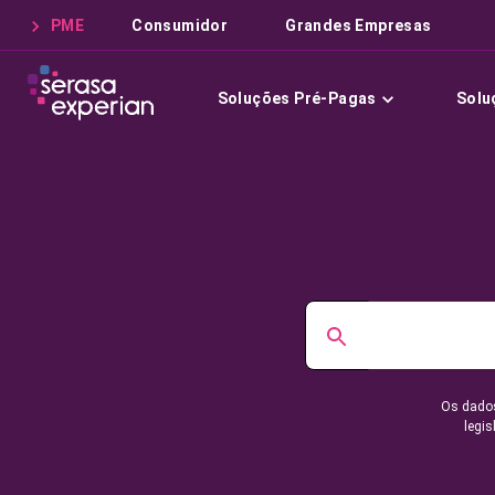
PME
Consumidor
Grandes Empresas
Soluções Pré-Pagas
Solu
Os dados
legis