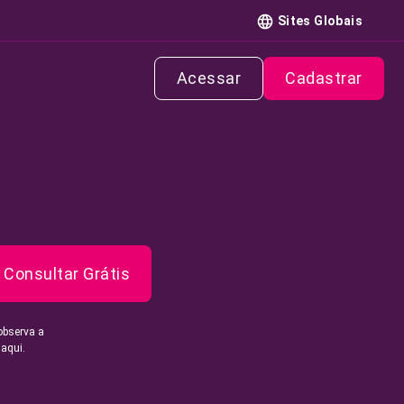
Sites Globais
Acessar
Cadastrar
Consultar Grátis
observa a
 aqui.