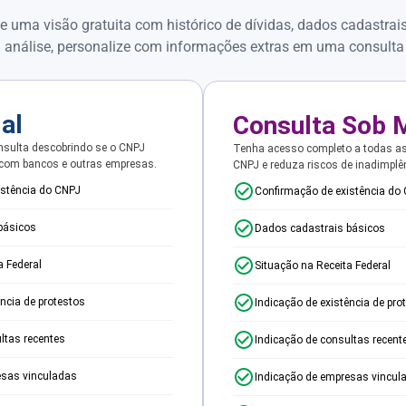
e uma visão gratuita com histórico de dívidas, dados cadastrai
 análise, personalize com informações extras em uma consulta
ial
Consulta Sob 
sulta descobrindo se o CNPJ
Tenha acesso completo a todas a
 com bancos e outras empresas.
CNPJ e reduza riscos de inadimplê
istência do CNPJ
Confirmação de existência do
básicos
Dados cadastrais básicos
a Federal
Situação na Receita Federal
ência de protestos
Indicação de existência de pro
ltas recentes
Indicação de consultas recent
esas vinculadas
Indicação de empresas vincul