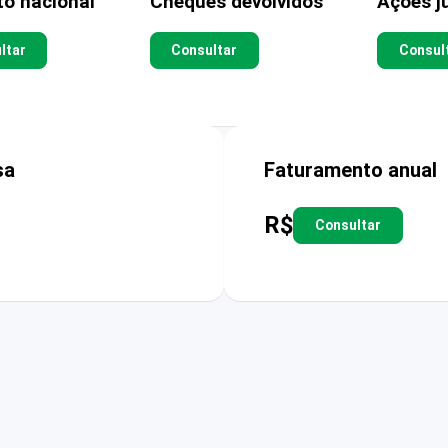
to nacional
Cheques devolvidos
Ações ju
ltar
Consultar
Consul
sa
Faturamento anual
R$
Consultar