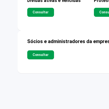
Dívidas ativas e vencidas
Protes
Consultar
Consu
Sócios e administradores da empre
Consultar