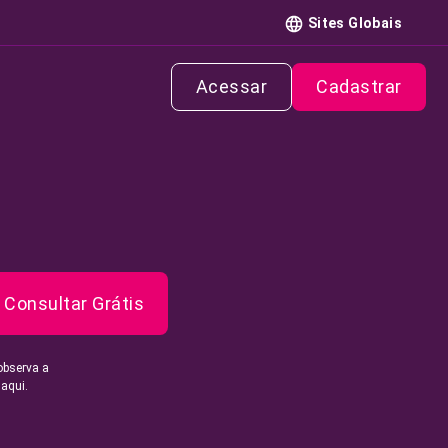
Sites Globais
Acessar
Cadastrar
Consultar Grátis
observa a
 aqui.