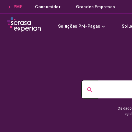
PME
Consumidor
Grandes Empresas
Soluções Pré-Pagas
Solu
Os dados
legis