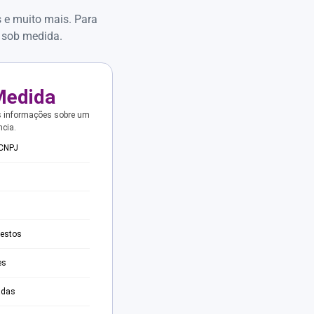
s e muito mais. Para
 sob medida.
Medida
s informações sobre um
ncia.
 CNPJ
testos
es
adas