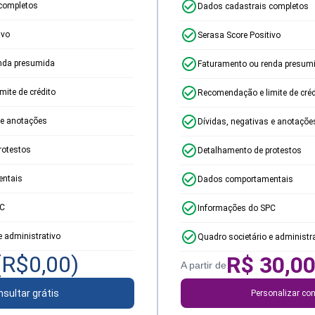
completos
Dados cadastrais completos
ivo
Serasa Score Positivo
nda presumida
Faturamento ou renda presum
ite de crédito
Recomendação e limite de créd
 e anotações
Dívidas, negativas e anotaçõe
rotestos
Detalhamento de protestos
ntais
Dados comportamentais
PC
Informações do SPC
e administrativo
Quadro societário e administr
(R$
0,00
)
R$
30,0
A partir de
sultar grátis
Personalizar con