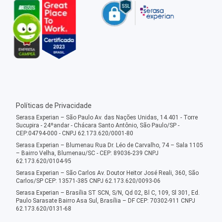
Políticas de Privacidade
Serasa Experian – São Paulo Av. das Nações Unidas, 14.401 - Torre
Sucupira - 24ºandar - Chácara Santo Antônio, São Paulo/SP -
CEP:04794-000 - CNPJ 62.173.620/0001-80
Serasa Experian – Blumenau Rua Dr. Léo de Carvalho, 74 – Sala 1105
– Bairro Velha, Blumenau/SC - CEP: 89036-239 CNPJ
62.173.620/0104-95
Serasa Experian – São Carlos Av. Doutor Heitor José Reali, 360, São
Carlos/SP CEP: 13571-385 CNPJ 62.173.620/0093-06
Serasa Experian – Brasília ST SCN, S/N, Qd 02, Bl C, 109, Sl 301, Ed.
Paulo Sarasate Bairro Asa Sul, Brasília – DF CEP: 70302-911 CNPJ
62.173.620/0131-68