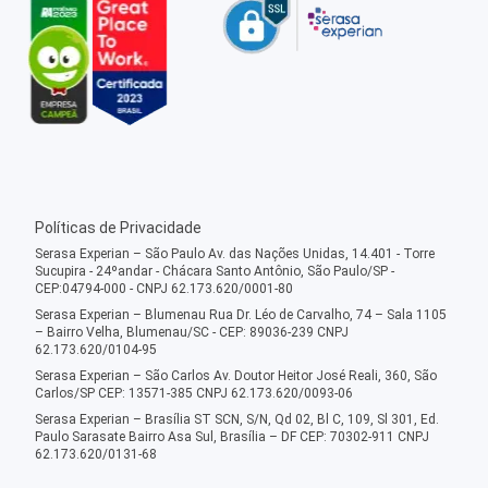
Políticas de Privacidade
Serasa Experian – São Paulo Av. das Nações Unidas, 14.401 - Torre
Sucupira - 24ºandar - Chácara Santo Antônio, São Paulo/SP -
CEP:04794-000 - CNPJ 62.173.620/0001-80
Serasa Experian – Blumenau Rua Dr. Léo de Carvalho, 74 – Sala 1105
– Bairro Velha, Blumenau/SC - CEP: 89036-239 CNPJ
62.173.620/0104-95
Serasa Experian – São Carlos Av. Doutor Heitor José Reali, 360, São
Carlos/SP CEP: 13571-385 CNPJ 62.173.620/0093-06
Serasa Experian – Brasília ST SCN, S/N, Qd 02, Bl C, 109, Sl 301, Ed.
Paulo Sarasate Bairro Asa Sul, Brasília – DF CEP: 70302-911 CNPJ
62.173.620/0131-68