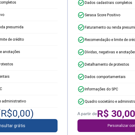
completos
Dados cadastrais completos
ivo
Serasa Score Positivo
nda presumida
Faturamento ou renda presum
ite de crédito
Recomendação e limite de créd
 e anotações
Dívidas, negativas e anotaçõe
rotestos
Detalhamento de protestos
ntais
Dados comportamentais
PC
Informações do SPC
e administrativo
Quadro societário e administr
(R$
0,00
)
R$
30,0
A partir de
sultar grátis
Personalizar con