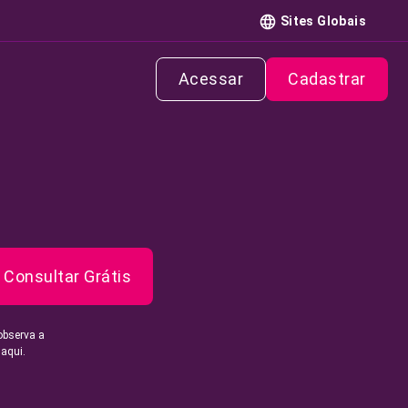
Sites Globais
Acessar
Cadastrar
Consultar Grátis
observa a
 aqui.