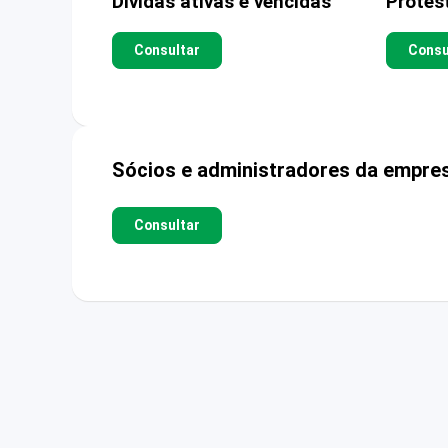
Dívidas ativas e vencidas
Protes
Consultar
Consu
Sócios e administradores da empre
Consultar