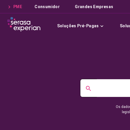
PME
Consumidor
Grandes Empresas
Soluções Pré-Pagas
Solu
Os dados
legis