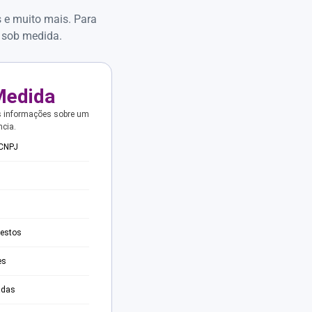
s e muito mais. Para
 sob medida.
Medida
s informações sobre um
ncia.
 CNPJ
testos
es
adas