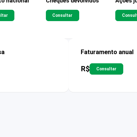
to nacional
Cheques devolvidos
Ações ju
ltar
Consultar
Consul
sa
Faturamento anual
R$
Consultar