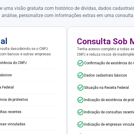
e uma visão gratuita com histórico de dívidas, dados cadastrai
 análise, personalize com informações extras em uma consulta
ial
Consulta Sob 
sulta descobrindo se o CNPJ
Tenha acesso completo a todas a
 com bancos e outras empresas.
CNPJ e reduza riscos de inadimplê
istência do CNPJ
Confirmação de existência do
básicos
Dados cadastrais básicos
a Federal
Situação na Receita Federal
ência de protestos
Indicação de existência de pro
ltas recentes
Indicação de consultas recent
esas vinculadas
Indicação de empresas vincul