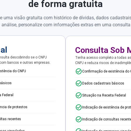
de forma gratuita
e uma visão gratuita com histórico de dívidas, dados cadastrai
 análise, personalize com informações extras em uma consulta
ial
Consulta Sob 
sulta descobrindo se o CNPJ
Tenha acesso completo a todas a
 com bancos e outras empresas.
CNPJ e reduza riscos de inadimplê
istência do CNPJ
Confirmação de existência do
básicos
Dados cadastrais básicos
a Federal
Situação na Receita Federal
ência de protestos
Indicação de existência de pro
ltas recentes
Indicação de consultas recent
esas vinculadas