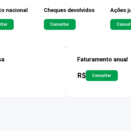
to nacional
Cheques devolvidos
Ações ju
ltar
Consultar
Consul
sa
Faturamento anual
R$
Consultar