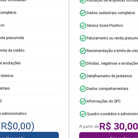
Indicação de empresas vincul
completos
Dados cadastrais completos
ivo
Serasa Score Positivo
nda presumida
Faturamento ou renda presum
ite de crédito
Recomendação e limite de créd
 e anotações
Dívidas, negativas e anotaçõe
rotestos
Detalhamento de protestos
ntais
Dados comportamentais
PC
Informações do SPC
e administrativo
Quadro societário e administr
(R$
0,00
)
R$
30,0
A partir de