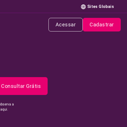
Sites Globais
Acessar
Cadastrar
Consultar Grátis
observa a
 aqui.