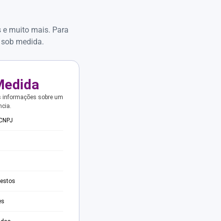
s e muito mais. Para
 sob medida.
Medida
s informações sobre um
ncia.
 CNPJ
testos
es