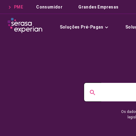
PME
Consumidor
Grandes Empresas
Soluções Pré-Pagas
Solu
Os dados
legis