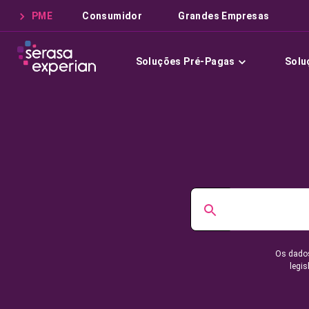
PME
Consumidor
Grandes Empresas
Soluções Pré-Pagas
Solu
Os dados
legis