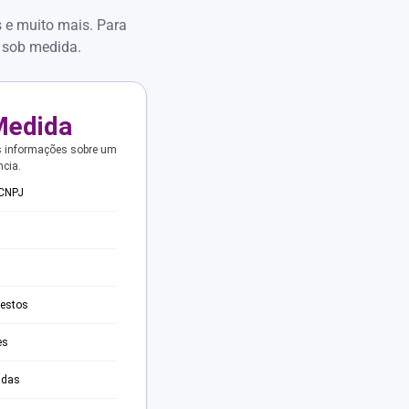
s e muito mais. Para
 sob medida.
Medida
s informações sobre um
ncia.
 CNPJ
testos
es
adas