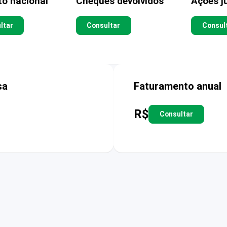
to nacional
Cheques devolvidos
Ações ju
ltar
Consultar
Consul
sa
Faturamento anual
R$
Consultar