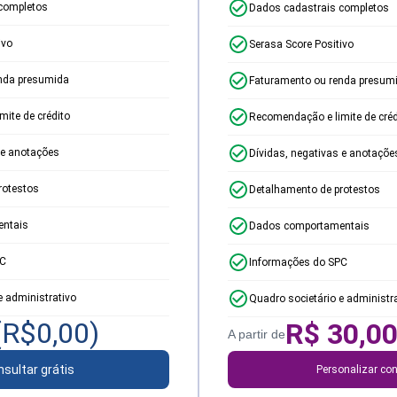
completos
Dados cadastrais completos
ivo
Serasa Score Positivo
nda presumida
Faturamento ou renda presum
ite de crédito
Recomendação e limite de créd
 e anotações
Dívidas, negativas e anotaçõe
rotestos
Detalhamento de protestos
ntais
Dados comportamentais
PC
Informações do SPC
e administrativo
Quadro societário e administr
(R$
0,00
)
R$
30,0
A partir de
sultar grátis
Personalizar con