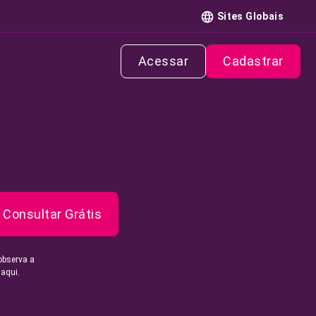
Sites Globais
Acessar
Cadastrar
Consultar Grátis
observa a
 aqui.