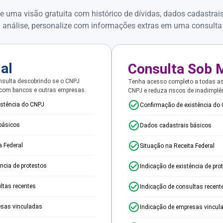
e uma visão gratuita com histórico de dívidas, dados cadastrai
 análise, personalize com informações extras em uma consulta
ial
Consulta Sob 
sulta descobrindo se o CNPJ
Tenha acesso completo a todas a
 com bancos e outras empresas.
CNPJ e reduza riscos de inadimplê
istência do CNPJ
Confirmação de existência do
básicos
Dados cadastrais básicos
a Federal
Situação na Receita Federal
ência de protestos
Indicação de existência de pro
ltas recentes
Indicação de consultas recent
esas vinculadas
Indicação de empresas vincul