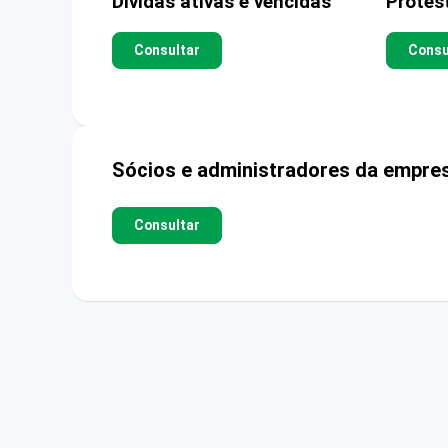
Dívidas ativas e vencidas
Protes
Consultar
Consu
Sócios e administradores da empre
Consultar