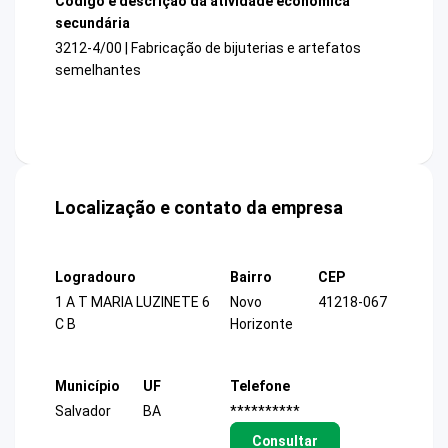
Código e descrição da atividade econômica
secundária
3212-4/00 | Fabricação de bijuterias e artefatos
semelhantes
Localização e contato da empresa
Logradouro
Bairro
CEP
1 A T MARIA LUZINETE 6
Novo
41218-067
C B
Horizonte
Município
UF
Telefone
Salvador
BA
**********
Consultar