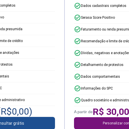
completos
Dados cadastrais completos
ivo
Serasa Score Positivo
nda presumida
Faturamento ou renda presum
ite de crédito
Recomendação e limite de créd
 e anotações
Dívidas, negativas e anotaçõe
rotestos
Detalhamento de protestos
ntais
Dados comportamentais
PC
Informações do SPC
e administrativo
Quadro societário e administr
(R$
0,00
)
R$
30,0
A partir de
sultar grátis
Personalizar con