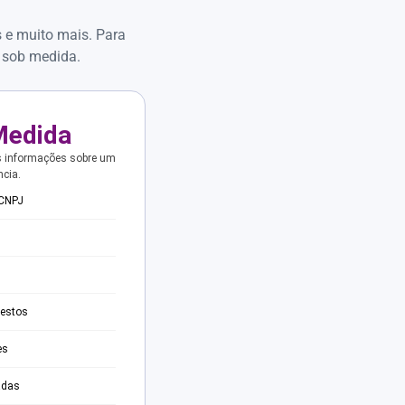
s e muito mais. Para
 sob medida.
Medida
s informações sobre um
ncia.
 CNPJ
testos
es
adas