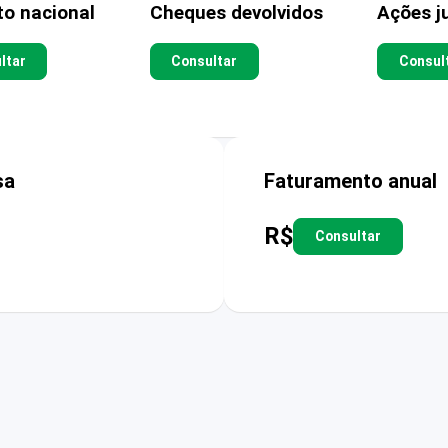
to nacional
Cheques devolvidos
Ações ju
ltar
Consultar
Consul
sa
Faturamento anual
R$
Consultar