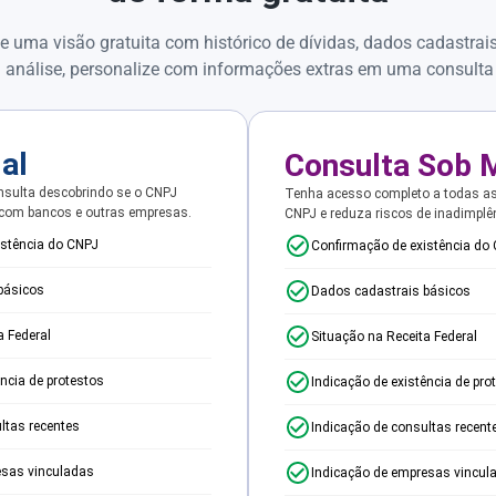
e uma visão gratuita com histórico de dívidas, dados cadastrai
 análise, personalize com informações extras em uma consulta
ial
Consulta Sob 
sulta descobrindo se o CNPJ
Tenha acesso completo a todas a
 com bancos e outras empresas.
CNPJ e reduza riscos de inadimplê
istência do CNPJ
Confirmação de existência do
básicos
Dados cadastrais básicos
a Federal
Situação na Receita Federal
ência de protestos
Indicação de existência de pro
ltas recentes
Indicação de consultas recent
esas vinculadas
Indicação de empresas vincul