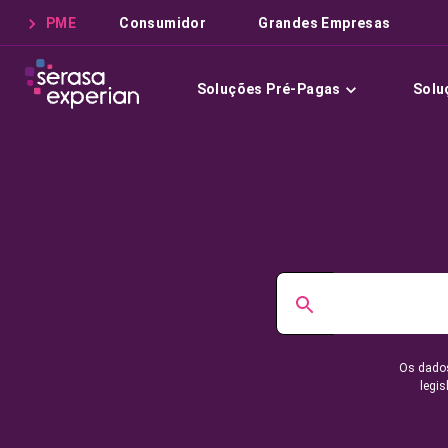
PME
Consumidor
Grandes Empresas
Soluções Pré-Pagas
Solu
Os dados
legis