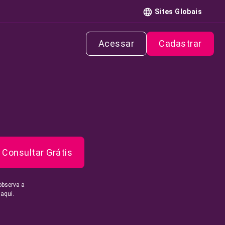
Sites Globais
Acessar
Cadastrar
Consultar Grátis
observa a
 aqui.