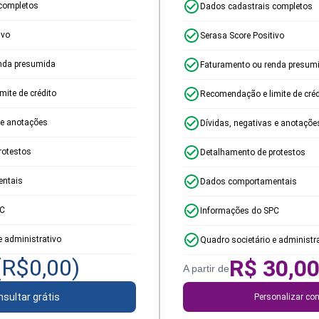
completos
Dados cadastrais completos
ivo
Serasa Score Positivo
nda presumida
Faturamento ou renda presum
ite de crédito
Recomendação e limite de créd
 e anotações
Dívidas, negativas e anotaçõe
rotestos
Detalhamento de protestos
ntais
Dados comportamentais
PC
Informações do SPC
e administrativo
Quadro societário e administr
(R$
0,00
)
R$
30,0
A partir de
sultar grátis
Personalizar con