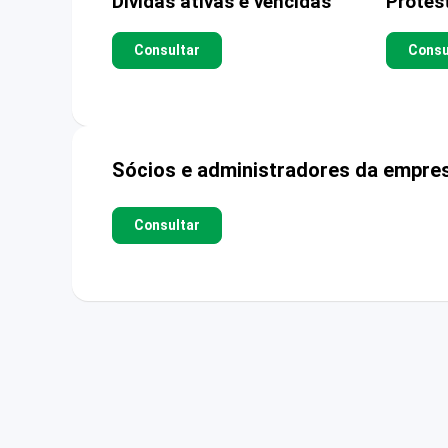
Dívidas ativas e vencidas
Protes
Consultar
Consu
Sócios e administradores da empre
Consultar