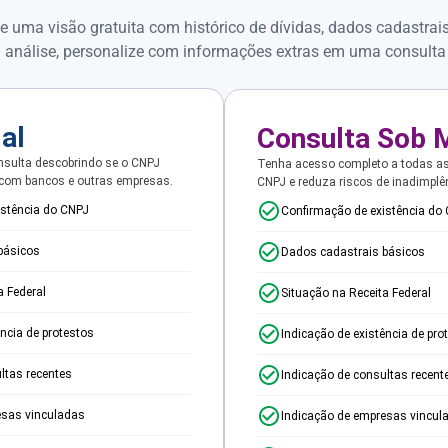
e uma visão gratuita com histórico de dívidas, dados cadastrai
 análise, personalize com informações extras em uma consulta
ial
Consulta Sob 
sulta descobrindo se o CNPJ
Tenha acesso completo a todas a
 com bancos e outras empresas.
CNPJ e reduza riscos de inadimplê
istência do CNPJ
Confirmação de existência do
básicos
Dados cadastrais básicos
a Federal
Situação na Receita Federal
ência de protestos
Indicação de existência de pro
ltas recentes
Indicação de consultas recent
esas vinculadas
Indicação de empresas vincul