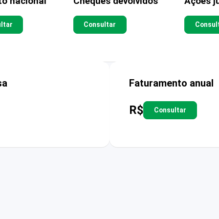
to nacional
Cheques devolvidos
Ações ju
ltar
Consultar
Consul
sa
Faturamento anual
R$
Consultar