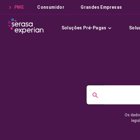
PME
Consumidor
Grandes Empresas
Soluções Pré-Pagas
Solu
Os dados
legis