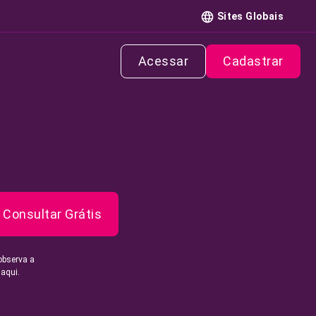
Sites Globais
Acessar
Cadastrar
Consultar Grátis
observa a
 aqui.