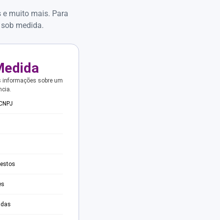
s e muito mais. Para
 sob medida.
Medida
s informações sobre um
ncia.
 CNPJ
testos
es
adas