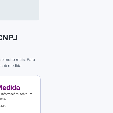
 CNPJ
s e muito mais. Para
 sob medida.
Medida
s informações sobre um
ncia.
 CNPJ