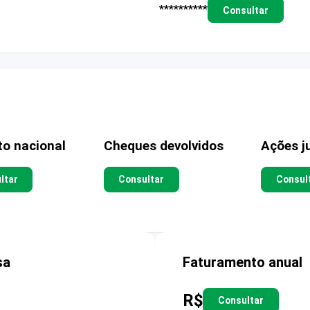
**********
Consultar
to nacional
Cheques devolvidos
Ações ju
ltar
Consultar
Consul
sa
Faturamento anual
R$
Consultar