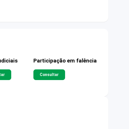
diciais
Participação em falência
tar
Consultar