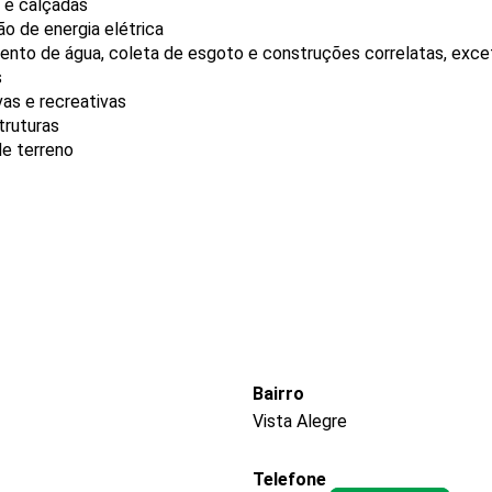
s e calçadas
o de energia elétrica
nto de água, coleta de esgoto e construções correlatas, excet
s
as e recreativas
truturas
de terreno
Bairro
Vista Alegre
Telefone