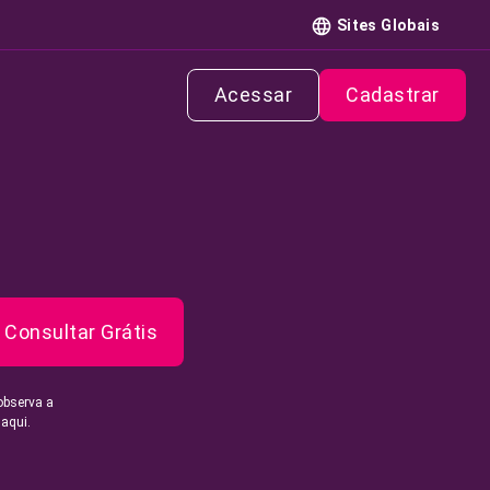
Sites Globais
Acessar
Cadastrar
Consultar Grátis
observa a
 aqui.