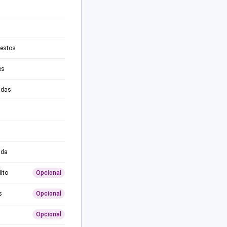
testos
es
adas
ida
ito
Opcional
s
Opcional
Opcional