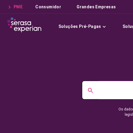
PME
Consumidor
Grandes Empresas
Soluções Pré-Pagas
Solu
Os dados
legis