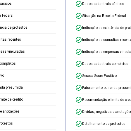
básicos
Dados cadastrais básicos
a Federal
Situação na Receita Federal
ência de protestos
Indicação de existência de pro
ltas recentes
Indicação de consultas recent
esas vinculadas
Indicação de empresas vincul
completos
Dados cadastrais completos
ivo
Serasa Score Positivo
nda presumida
Faturamento ou renda presum
ite de crédito
Recomendação e limite de créd
 e anotações
Dívidas, negativas e anotaçõe
rotestos
Detalhamento de protestos