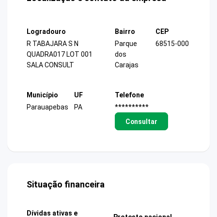
Logradouro
Bairro
CEP
R TABAJARA S N
Parque
68515-000
QUADRA017 LOT 001
dos
SALA CONSULT
Carajas
Município
UF
Telefone
Parauapebas
PA
**********
Consultar
Situação financeira
Dívidas ativas e