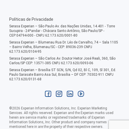
Políticas de Privacidade
Serasa Experian – São Paulo Av. das Nações Unidas, 14.401 - Torre
Sucupira - 24ºandar - Chácara Santo Antônio, São Paulo/SP -
CEP:04794-000 - CNPJ 62.173.620/0001-80
Serasa Experian – Blumenau Rua Dr. Léo de Carvalho, 74 – Sala 1105
– Bairro Velha, Blumenau/SC - CEP: 89036-239 CNPJ
62.173.620/0104-95
Serasa Experian – São Carlos Av. Doutor Heitor José Reali, 360, São
Carlos/SP CEP: 13571-385 CNPJ 62.173.620/0093-06
Serasa Experian – Brasília ST SCN, S/N, Qd 02, Bl C, 109, Sl 301, Ed.
Paulo Sarasate Bairro Asa Sul, Brasília – DF CEP: 70302-911 CNPJ
62.173.620/0131-68
©
2026
Experian Information Solutions, Inc. Experian Marketing
Services. All rights reserved. Experian and the Experian marks used
herein are service marks or registered trademarks of Experian
Information Solutions, Inc. Other product and company names
mentioned here in are the property of their respective owners.