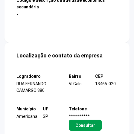
Código e descrição da atividade econômica
secundária
-
Localização e contato da empresa
Logradouro
Bairro
CEP
RUA FERNANDO
Vl Galo
13465-020
CAMARGO 880
Município
UF
Telefone
Americana
SP
**********
Consultar