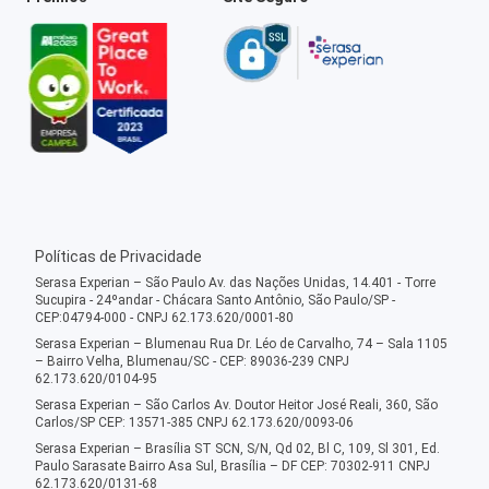
Políticas de Privacidade
Serasa Experian – São Paulo Av. das Nações Unidas, 14.401 - Torre
Sucupira - 24ºandar - Chácara Santo Antônio, São Paulo/SP -
CEP:04794-000 - CNPJ 62.173.620/0001-80
Serasa Experian – Blumenau Rua Dr. Léo de Carvalho, 74 – Sala 1105
– Bairro Velha, Blumenau/SC - CEP: 89036-239 CNPJ
62.173.620/0104-95
Serasa Experian – São Carlos Av. Doutor Heitor José Reali, 360, São
Carlos/SP CEP: 13571-385 CNPJ 62.173.620/0093-06
Serasa Experian – Brasília ST SCN, S/N, Qd 02, Bl C, 109, Sl 301, Ed.
Paulo Sarasate Bairro Asa Sul, Brasília – DF CEP: 70302-911 CNPJ
62.173.620/0131-68