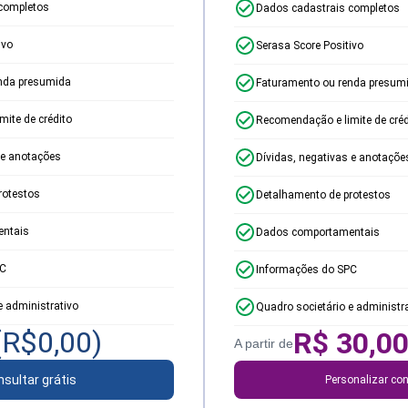
completos
Dados cadastrais completos
ivo
Serasa Score Positivo
nda presumida
Faturamento ou renda presum
ite de crédito
Recomendação e limite de créd
 e anotações
Dívidas, negativas e anotaçõe
rotestos
Detalhamento de protestos
ntais
Dados comportamentais
PC
Informações do SPC
e administrativo
Quadro societário e administr
(R$
0,00
)
R$
30,0
A partir de
sultar grátis
Personalizar con