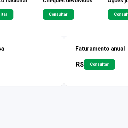
to nacional
Cheques devolvidos
Ações ju
ltar
Consultar
Consul
sa
Faturamento anual
R$
Consultar