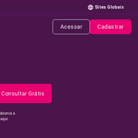
Sites Globais
Acessar
Cadastrar
Consultar Grátis
observa a
 aqui.