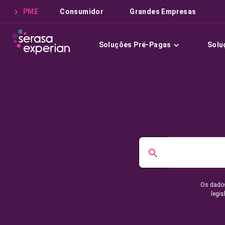
PME
Consumidor
Grandes Empresas
Soluções Pré-Pagas
Solu
Os dados
legis