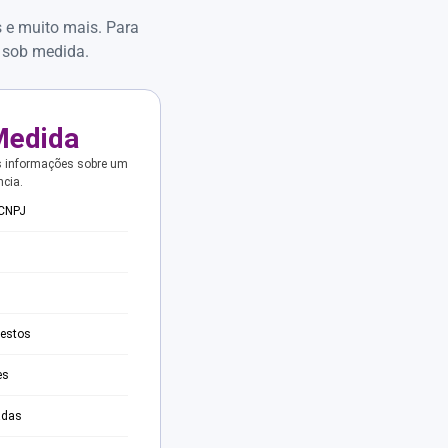
s e muito mais. Para
 sob medida.
Medida
s informações sobre um
ncia.
 CNPJ
testos
es
adas