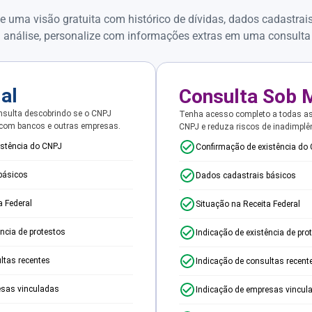
e uma visão gratuita com histórico de dívidas, dados cadastrai
 análise, personalize com informações extras em uma consulta
ial
Consulta Sob 
sulta descobrindo se o CNPJ
Tenha acesso completo a todas a
 com bancos e outras empresas.
CNPJ e reduza riscos de inadimplê
istência do CNPJ
Confirmação de existência do
básicos
Dados cadastrais básicos
a Federal
Situação na Receita Federal
ência de protestos
Indicação de existência de pro
ltas recentes
Indicação de consultas recent
esas vinculadas
Indicação de empresas vincul