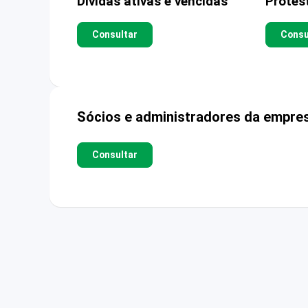
Dívidas ativas e vencidas
Protes
Consultar
Consu
Sócios e administradores da empre
Consultar