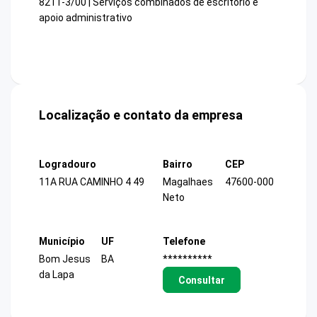
8211-3/00 | Serviços combinados de escritório e
apoio administrativo
Localização e contato da empresa
Logradouro
Bairro
CEP
11A RUA CAMINHO 4 49
Magalhaes
47600-000
Neto
Município
UF
Telefone
Bom Jesus
BA
**********
da Lapa
Consultar