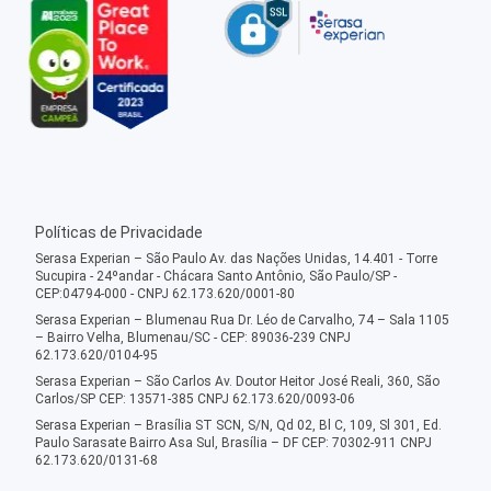
Políticas de Privacidade
Serasa Experian – São Paulo Av. das Nações Unidas, 14.401 - Torre
Sucupira - 24ºandar - Chácara Santo Antônio, São Paulo/SP -
CEP:04794-000 - CNPJ 62.173.620/0001-80
Serasa Experian – Blumenau Rua Dr. Léo de Carvalho, 74 – Sala 1105
– Bairro Velha, Blumenau/SC - CEP: 89036-239 CNPJ
62.173.620/0104-95
Serasa Experian – São Carlos Av. Doutor Heitor José Reali, 360, São
Carlos/SP CEP: 13571-385 CNPJ 62.173.620/0093-06
Serasa Experian – Brasília ST SCN, S/N, Qd 02, Bl C, 109, Sl 301, Ed.
Paulo Sarasate Bairro Asa Sul, Brasília – DF CEP: 70302-911 CNPJ
62.173.620/0131-68