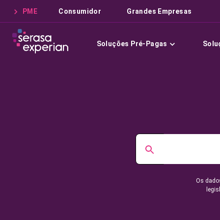
PME
Consumidor
Grandes Empresas
Soluções Pré-Pagas
Solu
Os dados
legis