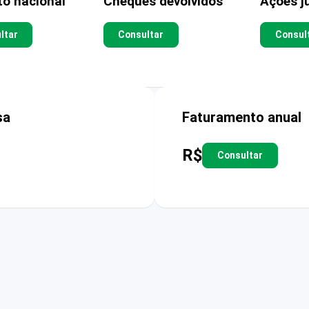
to nacional
Cheques devolvidos
Ações ju
ltar
Consultar
Consul
sa
Faturamento anual
R$
Consultar