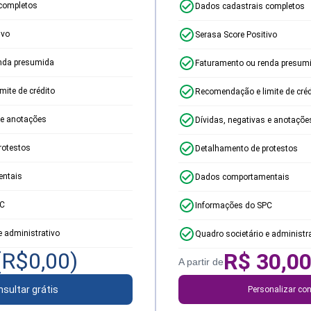
completos
Dados cadastrais completos
ivo
Serasa Score Positivo
nda presumida
Faturamento ou renda presum
ite de crédito
Recomendação e limite de créd
 e anotações
Dívidas, negativas e anotaçõe
rotestos
Detalhamento de protestos
ntais
Dados comportamentais
PC
Informações do SPC
e administrativo
Quadro societário e administr
(R$
0,00
)
R$
30,0
A partir de
sultar grátis
Personalizar con