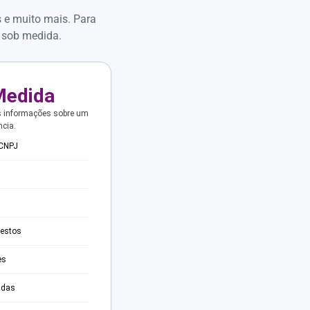
s e muito mais. Para
 sob medida.
Medida
s informações sobre um
ncia.
 CNPJ
testos
es
adas