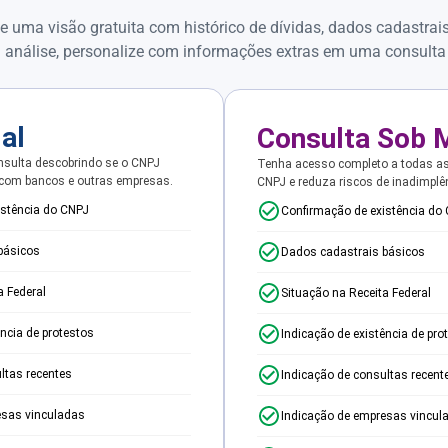
e uma visão gratuita com histórico de dívidas, dados cadastrai
 análise, personalize com informações extras em uma consulta
ial
Consulta Sob 
sulta descobrindo se o CNPJ
Tenha acesso completo a todas a
 com bancos e outras empresas.
CNPJ e reduza riscos de inadimplê
istência do CNPJ
Confirmação de existência do
básicos
Dados cadastrais básicos
a Federal
Situação na Receita Federal
ência de protestos
Indicação de existência de pro
ltas recentes
Indicação de consultas recent
esas vinculadas
Indicação de empresas vincul