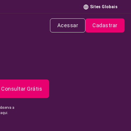
Sites Globais
Acessar
Cadastrar
Consultar Grátis
observa a
 aqui.