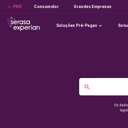
PME
Consumidor
Grandes Empresas
Soluções Pré-Pagas
Solu
Os dados
legis