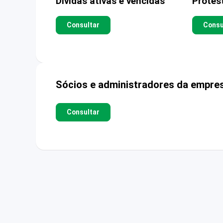
Dívidas ativas e vencidas
Protes
Consultar
Consu
Sócios e administradores da empre
Consultar