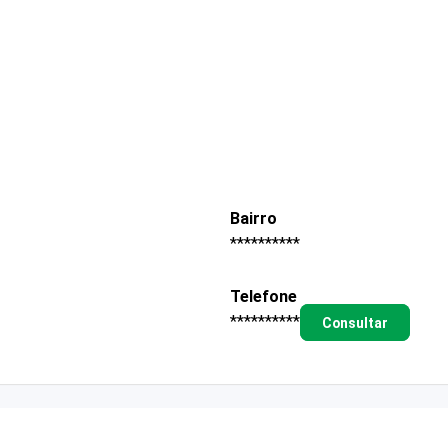
Bairro
**********
Telefone
**********
Consultar