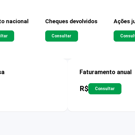
to nacional
Cheques devolvidos
Ações ju
ltar
Consultar
Consul
sa
Faturamento anual
R$
Consultar