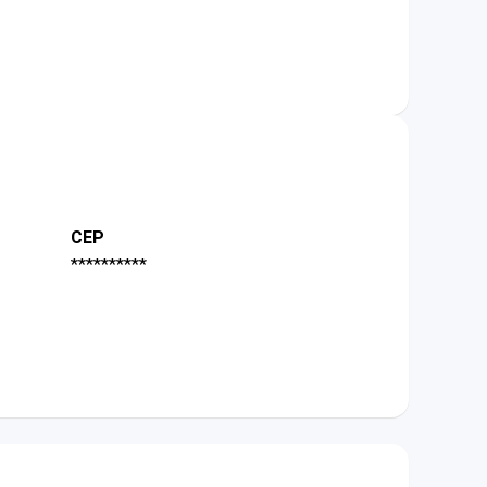
CEP
**********