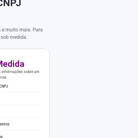
 CNPJ
s e muito mais. Para
 sob medida.
Medida
s informações sobre um
ncia.
 CNPJ
testos
es