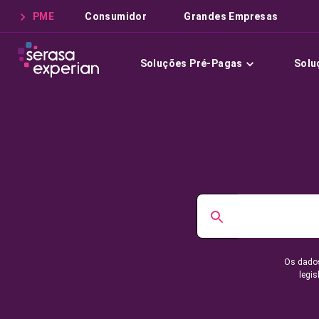
PME
Consumidor
Grandes Empresas
Soluções Pré-Pagas
Solu
Os dados
legis