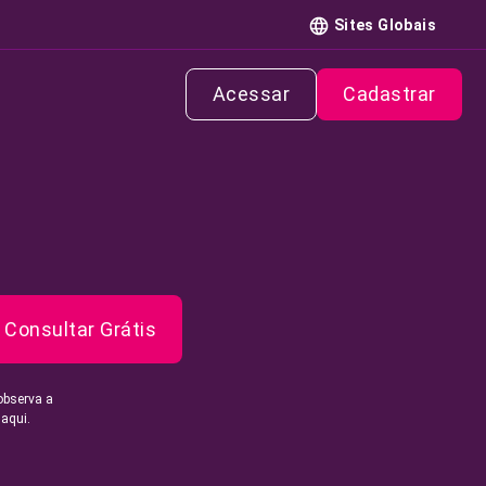
Sites Globais
Acessar
Cadastrar
Consultar Grátis
observa a
 aqui.