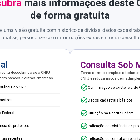
ubra
mais informações deste
de forma gratuita
e uma visão gratuita com histórico de dívidas, dados cadastrai
 análise, personalize com informações extras em uma consulta
ial
Consulta Sob 
sulta descobrindo se o CNPJ
Tenha acesso completo a todas a
 com bancos e outras empresas.
CNPJ e reduza riscos de inadimplê
istência do CNPJ
Confirmação de existência do
básicos
Dados cadastrais básicos
a Federal
Situação na Receita Federal
ência de protestos
Indicação de existência de pro
ltas recentes
Indicação de consultas recent