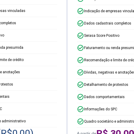
esas vinculadas
Indicação de empresas vincul
completos
Dados cadastrais completos
ivo
Serasa Score Positivo
nda presumida
Faturamento ou renda presum
ite de crédito
Recomendação e limite de créd
 e anotações
Dívidas, negativas e anotaçõe
rotestos
Detalhamento de protestos
ntais
Dados comportamentais
PC
Informações do SPC
e administrativo
Quadro societário e administr
(R$
0,00
)
R$
30,0
A partir de