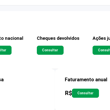
to nacional
Cheques devolvidos
Ações ju
ltar
Consultar
Consul
sa
Faturamento anual
R$
Consultar