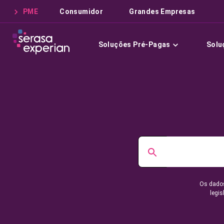
PME
Consumidor
Grandes Empresas
Soluções Pré-Pagas
Solu
Os dados
legis