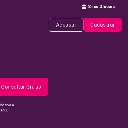
Sites Globais
Acessar
Cadastrar
Consultar Grátis
observa a
 aqui.