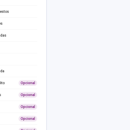
testos
es
adas
ida
ito
Opcional
s
Opcional
Opcional
Opcional