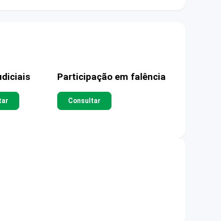
diciais
Participação em falência
tar
Consultar