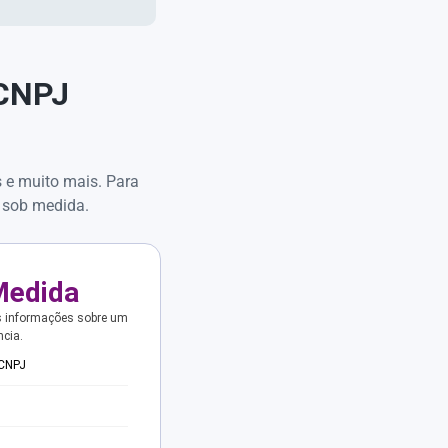
 CNPJ
s e muito mais. Para
 sob medida.
Medida
s informações sobre um
ncia.
 CNPJ