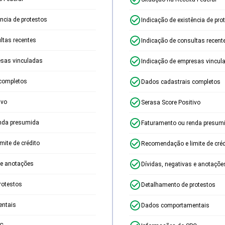
ência de protestos
Indicação de existência de pro
ltas recentes
Indicação de consultas recent
esas vinculadas
Indicação de empresas vincul
completos
Dados cadastrais completos
ivo
Serasa Score Positivo
nda presumida
Faturamento ou renda presum
ite de crédito
Recomendação e limite de créd
 e anotações
Dívidas, negativas e anotaçõe
rotestos
Detalhamento de protestos
ntais
Dados comportamentais