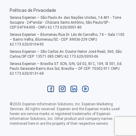
Políticas de Privacidade
Serasa Experian – São Paulo Av. das Nações Unidas, 14.401 - Torre
Sucupira - 24ºandar - Chácara Santo Antônio, São Paulo/SP -
CEP:04794-000 - CNPJ 62.173.620/0001-80
Serasa Experian – Blumenau Rua Dr. Léo de Carvalho, 74 – Sala 1105
– Bairro Velha, Blumenau/SC - CEP: 89036-239 CNPJ
62.173.620/0104-95
Serasa Experian – São Carlos Av. Doutor Heitor José Reali, 360, São
Carlos/SP CEP: 13571-385 CNPJ 62.173.620/0093-06
Serasa Experian – Brasília ST SCN, S/N, Qd 02, Bl C, 109, Sl 301, Ed.
Paulo Sarasate Bairro Asa Sul, Brasília – DF CEP: 70302-911 CNPJ
62.173.620/0131-68
©
2026
Experian Information Solutions, Inc. Experian Marketing
Services. All rights reserved. Experian and the Experian marks used
herein are service marks or registered trademarks of Experian
Information Solutions, Inc. Other product and company names
mentioned here in are the property of their respective owners.