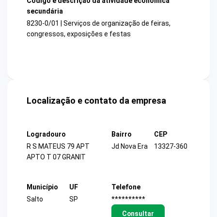
Código e descrição da atividade econômica
secundária
8230-0/01 | Serviços de organização de feiras,
congressos, exposições e festas
Localização e contato da empresa
Logradouro
Bairro
CEP
R S MATEUS 79 APT
Jd Nova Era
13327-360
APTO T 07 GRANIT
Município
UF
Telefone
Salto
SP
**********
Consultar