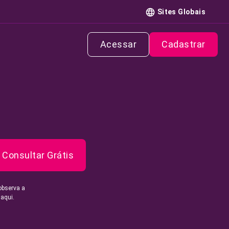
Sites Globais
Acessar
Cadastrar
Consultar Grátis
observa a
 aqui.