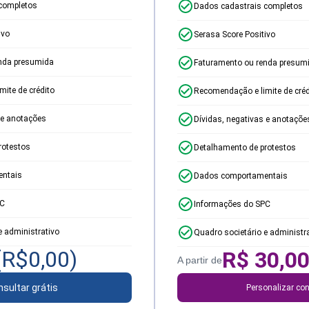
completos
Dados cadastrais completos
ivo
Serasa Score Positivo
nda presumida
Faturamento ou renda presum
ite de crédito
Recomendação e limite de créd
 e anotações
Dívidas, negativas e anotaçõe
rotestos
Detalhamento de protestos
ntais
Dados comportamentais
PC
Informações do SPC
e administrativo
Quadro societário e administr
(R$
0,00
)
R$
30,0
A partir de
sultar grátis
Personalizar con