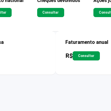
to nacional
Cheques devolvidos
Ações ju
ltar
Consultar
Consul
sa
Faturamento anual
R$
Consultar