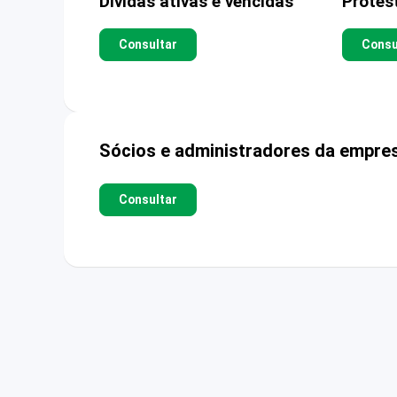
Dívidas ativas e vencidas
Protes
Consultar
Consu
Sócios e administradores da empre
Consultar