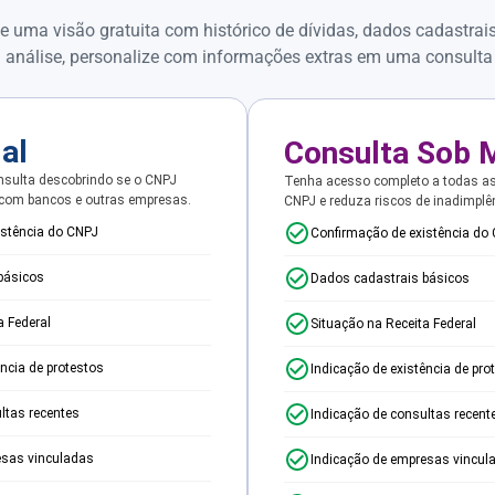
e uma visão gratuita com histórico de dívidas, dados cadastrai
 análise, personalize com informações extras em uma consulta
ial
Consulta Sob 
sulta descobrindo se o CNPJ
Tenha acesso completo a todas a
 com bancos e outras empresas.
CNPJ e reduza riscos de inadimplê
istência do CNPJ
Confirmação de existência do
básicos
Dados cadastrais básicos
a Federal
Situação na Receita Federal
ência de protestos
Indicação de existência de pro
ltas recentes
Indicação de consultas recent
esas vinculadas
Indicação de empresas vincul