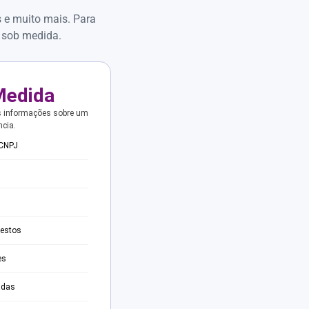
s e muito mais. Para
 sob medida.
Medida
s informações sobre um
ncia.
 CNPJ
testos
es
adas