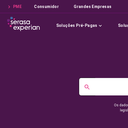
PME
Consumidor
Grandes Empresas
Soluções Pré-Pagas
Solu
Os dados
legis