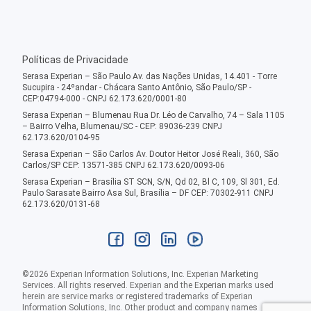
Políticas de Privacidade
Serasa Experian – São Paulo Av. das Nações Unidas, 14.401 - Torre
Sucupira - 24ºandar - Chácara Santo Antônio, São Paulo/SP -
CEP:04794-000 - CNPJ 62.173.620/0001-80
Serasa Experian – Blumenau Rua Dr. Léo de Carvalho, 74 – Sala 1105
– Bairro Velha, Blumenau/SC - CEP: 89036-239 CNPJ
62.173.620/0104-95
Serasa Experian – São Carlos Av. Doutor Heitor José Reali, 360, São
Carlos/SP CEP: 13571-385 CNPJ 62.173.620/0093-06
Serasa Experian – Brasília ST SCN, S/N, Qd 02, Bl C, 109, Sl 301, Ed.
Paulo Sarasate Bairro Asa Sul, Brasília – DF CEP: 70302-911 CNPJ
62.173.620/0131-68
©
2026
Experian Information Solutions, Inc. Experian Marketing
Services. All rights reserved. Experian and the Experian marks used
herein are service marks or registered trademarks of Experian
Information Solutions, Inc. Other product and company names