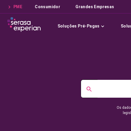
PME
Consumidor
Grandes Empresas
Soluções Pré-Pagas
Solu
Os dados
legis