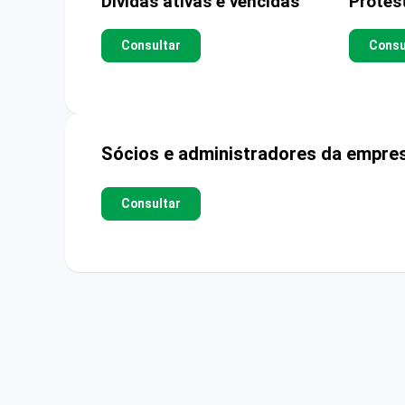
Dívidas ativas e vencidas
Protes
Consultar
Consu
Sócios e administradores da empre
Consultar