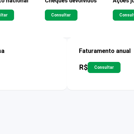
to nacional
Cheques devolvidos
Ações ju
ltar
Consultar
Consul
sa
Faturamento anual
R$
Consultar