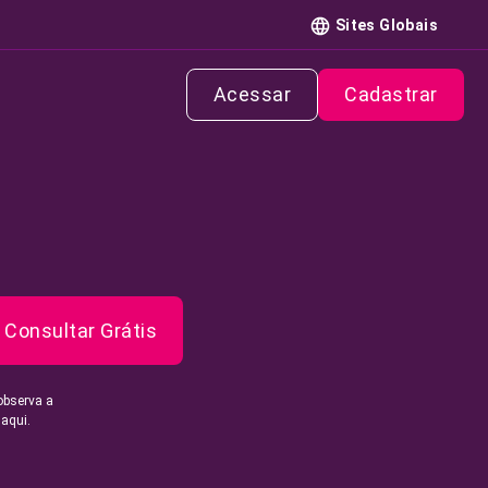
Sites Globais
Acessar
Cadastrar
Consultar Grátis
observa a
 aqui.