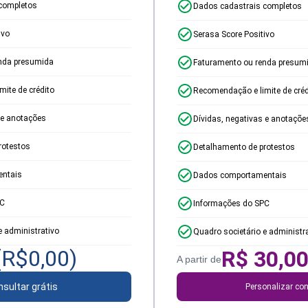
completos
Dados cadastrais completos
ivo
Serasa Score Positivo
nda presumida
Faturamento ou renda presum
ite de crédito
Recomendação e limite de créd
 e anotações
Dívidas, negativas e anotaçõe
rotestos
Detalhamento de protestos
ntais
Dados comportamentais
PC
Informações do SPC
e administrativo
Quadro societário e administr
(R$
0,00
)
R$
30,0
A partir de
sultar grátis
Personalizar con