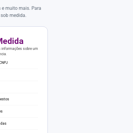
s e muito mais. Para
 sob medida.
Medida
s informações sobre um
ncia.
 CNPJ
testos
es
adas