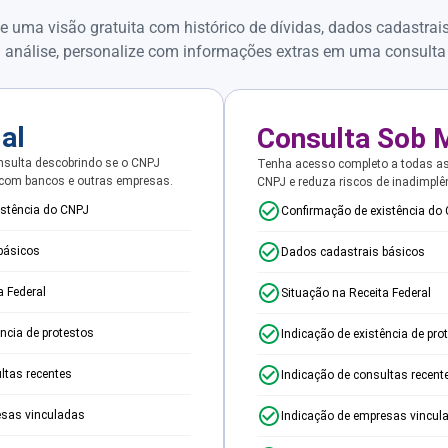
e uma visão gratuita com histórico de dívidas, dados cadastrai
 análise, personalize com informações extras em uma consulta
ial
Consulta Sob 
sulta descobrindo se o CNPJ
Tenha acesso completo a todas a
 com bancos e outras empresas.
CNPJ e reduza riscos de inadimplê
istência do CNPJ
Confirmação de existência do
básicos
Dados cadastrais básicos
a Federal
Situação na Receita Federal
ência de protestos
Indicação de existência de pro
ltas recentes
Indicação de consultas recent
esas vinculadas
Indicação de empresas vincul