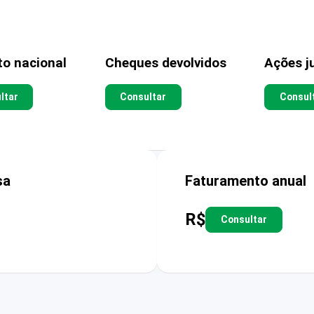
to nacional
Cheques devolvidos
Ações ju
ltar
Consultar
Consul
sa
Faturamento anual
R$
Consultar