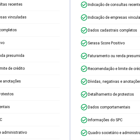
ltas recentes
Indicação de consultas recent
esas vinculadas
Indicação de empresas vincul
completos
Dados cadastrais completos
ivo
Serasa Score Positivo
nda presumida
Faturamento ou renda presum
ite de crédito
Recomendação e limite de créd
 e anotações
Dívidas, negativas e anotaçõe
rotestos
Detalhamento de protestos
ntais
Dados comportamentais
PC
Informações do SPC
e administrativo
Quadro societário e administr