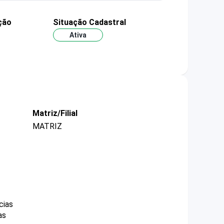
ção
Situação Cadastral
Ativa
Matriz/Filial
MATRIZ
cias
as