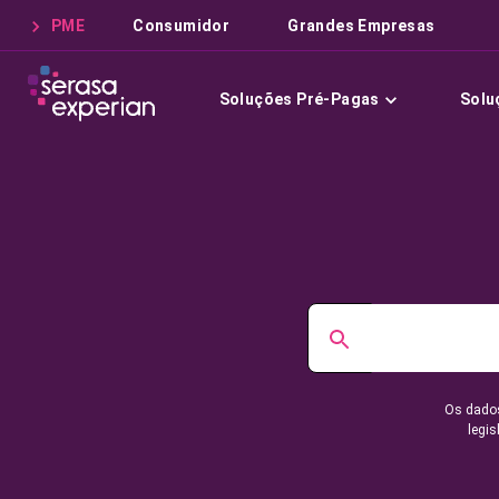
PME
Consumidor
Grandes Empresas
Soluções Pré-Pagas
Solu
Os dados
legis