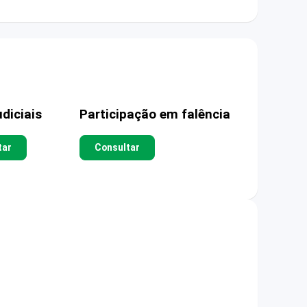
diciais
Participação em falência
tar
Consultar