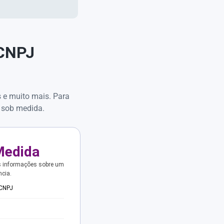
 CNPJ
s e muito mais. Para
 sob medida.
Medida
s informações sobre um
ncia.
 CNPJ