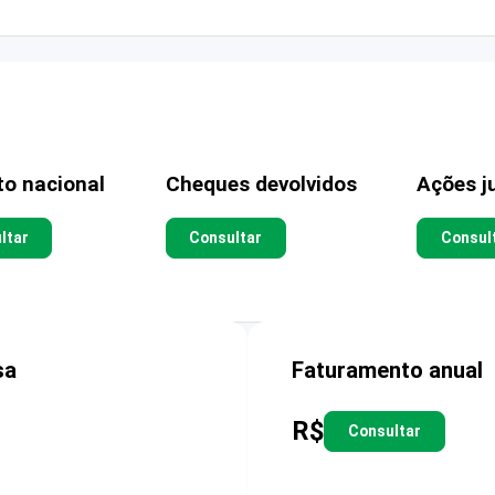
to nacional
Cheques devolvidos
Ações ju
ltar
Consultar
Consul
sa
Faturamento anual
R$
Consultar