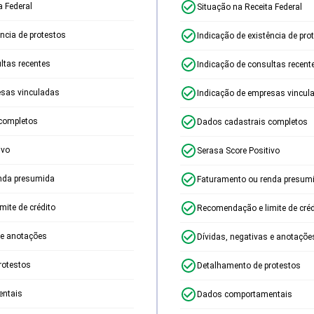
a Federal
Situação na Receita Federal
ência de protestos
Indicação de existência de pro
ltas recentes
Indicação de consultas recent
esas vinculadas
Indicação de empresas vincul
completos
Dados cadastrais completos
ivo
Serasa Score Positivo
nda presumida
Faturamento ou renda presum
ite de crédito
Recomendação e limite de créd
 e anotações
Dívidas, negativas e anotaçõe
rotestos
Detalhamento de protestos
ntais
Dados comportamentais