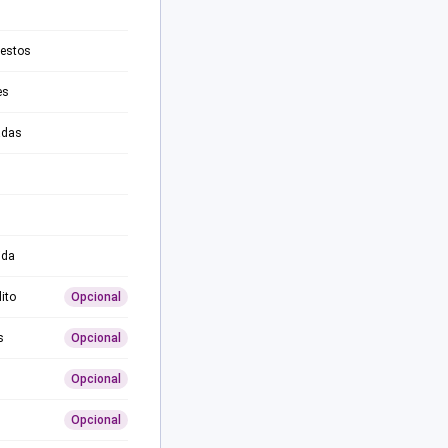
testos
es
adas
ida
ito
Opcional
s
Opcional
Opcional
Opcional