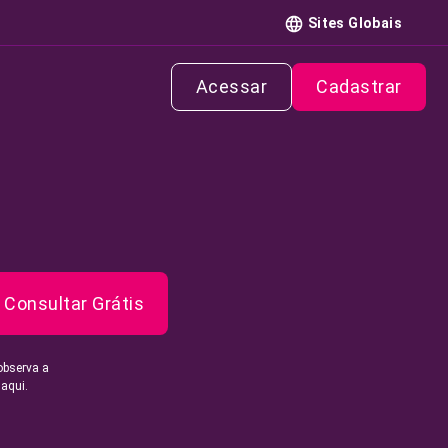
Sites Globais
Acessar
Cadastrar
Consultar Grátis
observa a
 aqui.