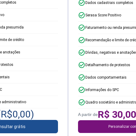
completos
Dados cadastrais completos
ivo
Serasa Score Positivo
nda presumida
Faturamento ou renda presum
ite de crédito
Recomendação e limite de créd
 e anotações
Dívidas, negativas e anotaçõe
rotestos
Detalhamento de protestos
ntais
Dados comportamentais
PC
Informações do SPC
e administrativo
Quadro societário e administr
(R$
0,00
)
R$
30,0
A partir de
sultar grátis
Personalizar con