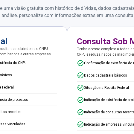
e uma visão gratuita com histórico de dívidas, dados cadastrai
 análise, personalize com informações extras em uma consulta
ial
Consulta Sob 
sulta descobrindo se o CNPJ
Tenha acesso completo a todas a
 com bancos e outras empresas.
CNPJ e reduza riscos de inadimplê
istência do CNPJ
Confirmação de existência do
básicos
Dados cadastrais básicos
a Federal
Situação na Receita Federal
ência de protestos
Indicação de existência de pro
ltas recentes
Indicação de consultas recent
esas vinculadas
Indicação de empresas vincul