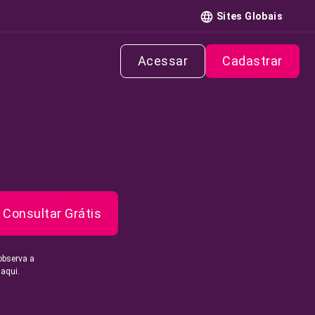
Sites Globais
Acessar
Cadastrar
Consultar Grátis
observa a
 aqui.