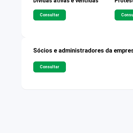
Dívidas ativas e vencidas
Protes
Consultar
Consu
Sócios e administradores da empre
Consultar