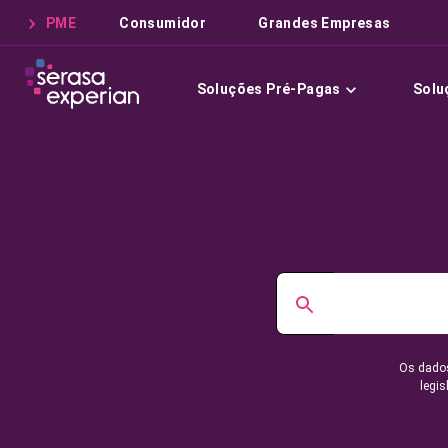
PME
Consumidor
Grandes Empresas
Soluções Pré-Pagas
Solu
Os dados
legis