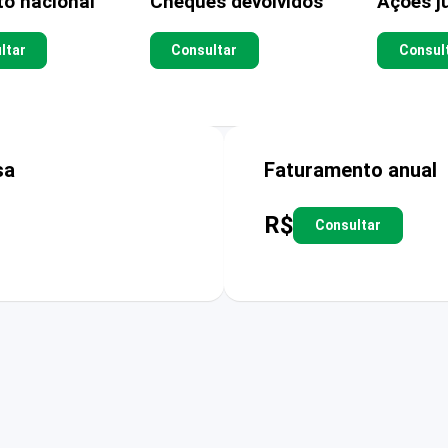
to nacional
Cheques devolvidos
Ações ju
ltar
Consultar
Consul
sa
Faturamento anual
R$
Consultar