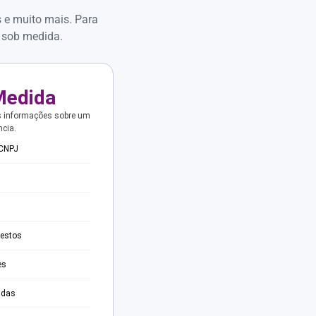
s e muito mais. Para
 sob medida.
Medida
s informações sobre um
ncia.
 CNPJ
testos
es
adas