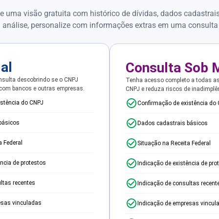
e uma visão gratuita com histórico de dívidas, dados cadastrai
 análise, personalize com informações extras em uma consulta
ial
Consulta Sob 
sulta descobrindo se o CNPJ
Tenha acesso completo a todas a
 com bancos e outras empresas.
CNPJ e reduza riscos de inadimplê
istência do CNPJ
Confirmação de existência do
básicos
Dados cadastrais básicos
a Federal
Situação na Receita Federal
ência de protestos
Indicação de existência de pro
ltas recentes
Indicação de consultas recent
esas vinculadas
Indicação de empresas vincul