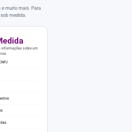
s e muito mais. Para
 sob medida.
Medida
s informações sobre um
ncia.
 CNPJ
testos
es
adas