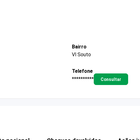
Bairro
Vl Souto
Telefone
**********
Consultar