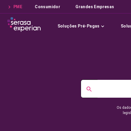
PME
Consumidor
Grandes Empresas
Soluções Pré-Pagas
Solu
Os dados
legis