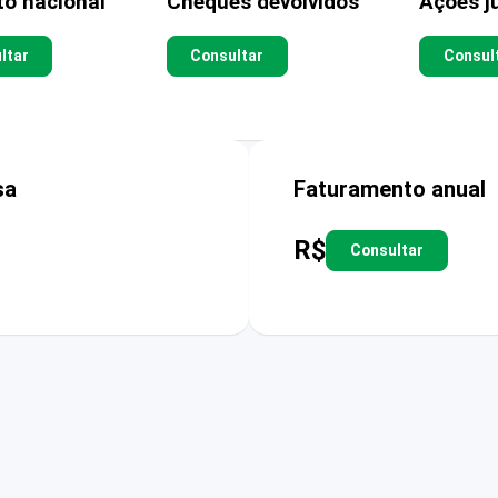
to nacional
Cheques devolvidos
Ações ju
ltar
Consultar
Consul
sa
Faturamento anual
R$
Consultar