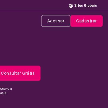
Sites Globais
Acessar
Cadastrar
Consultar Grátis
observa a
 aqui.