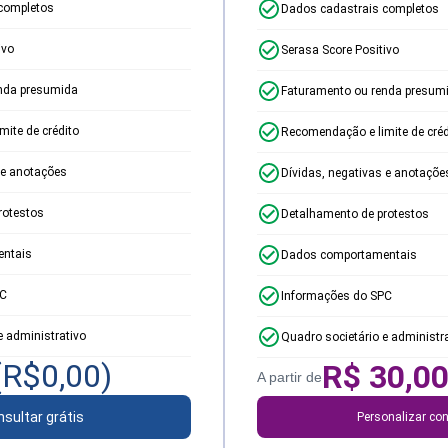
completos
Dados cadastrais completos
ivo
Serasa Score Positivo
nda presumida
Faturamento ou renda presum
ite de crédito
Recomendação e limite de créd
 e anotações
Dívidas, negativas e anotaçõe
rotestos
Detalhamento de protestos
ntais
Dados comportamentais
PC
Informações do SPC
e administrativo
Quadro societário e administr
(R$
0,00
)
R$
30,0
A partir de
sultar grátis
Personalizar con