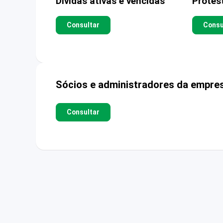
Dívidas ativas e vencidas
Protes
Consultar
Consu
Sócios e administradores da empre
Consultar