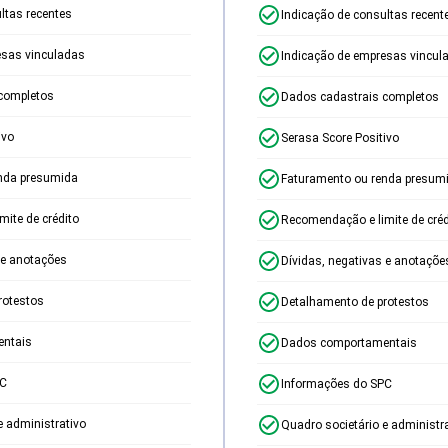
ltas recentes
Indicação de consultas recent
esas vinculadas
Indicação de empresas vincul
completos
Dados cadastrais completos
ivo
Serasa Score Positivo
nda presumida
Faturamento ou renda presum
ite de crédito
Recomendação e limite de créd
 e anotações
Dívidas, negativas e anotaçõe
rotestos
Detalhamento de protestos
ntais
Dados comportamentais
PC
Informações do SPC
e administrativo
Quadro societário e administr