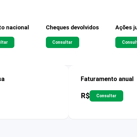
to nacional
Cheques devolvidos
Ações ju
ltar
Consultar
Consul
sa
Faturamento anual
R$
Consultar