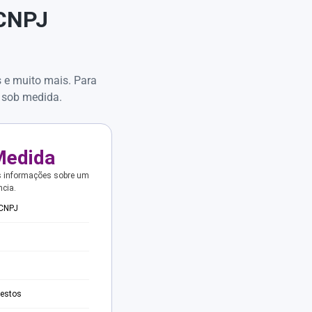
 CNPJ
s e muito mais. Para
 sob medida.
Medida
s informações sobre um
ncia.
 CNPJ
testos