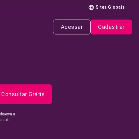
Sites Globais
Acessar
Cadastrar
Consultar Grátis
observa a
 aqui.