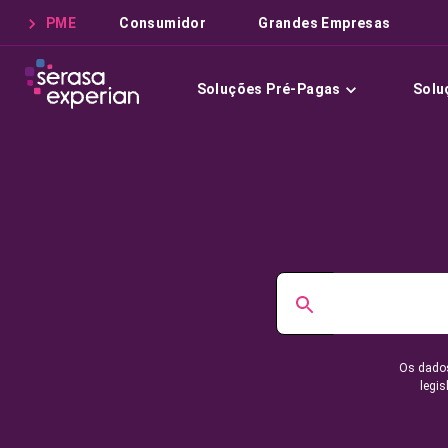
PME
Consumidor
Grandes Empresas
Soluções Pré-Pagas
Solu
Os dados
legis