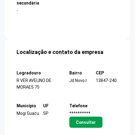
secundária
-
Localização e contato da empresa
Logradouro
Bairro
CEP
R VER AVELINO DE
Jd Novo I
13847-240
MORAES 75
Município
UF
Telefone
Mogi Guacu
SP
**********
Consultar