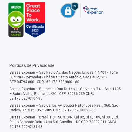
Políticas de Privacidade
Serasa Experian – São Paulo Av. das Nações Unidas, 14.401 - Torre
Sucupira - 24ºandar - Chácara Santo Antônio, São Paulo/SP -
CEP:04794-000 - CNPJ 62.173.620/0001-80
Serasa Experian – Blumenau Rua Dr. Léo de Carvalho, 74 – Sala 1105
– Bairro Velha, Blumenau/SC - CEP: 89036-239 CNPJ
62.173.620/0104-95
Serasa Experian – São Carlos Av. Doutor Heitor José Reali, 360, São
Carlos/SP CEP: 13571-385 CNPJ 62.173.620/0093-06
Serasa Experian – Brasília ST SCN, S/N, Qd 02, Bl C, 109, Sl 301, Ed.
Paulo Sarasate Bairro Asa Sul, Brasília – DF CEP: 70302-911 CNPJ
62.173.620/0131-68