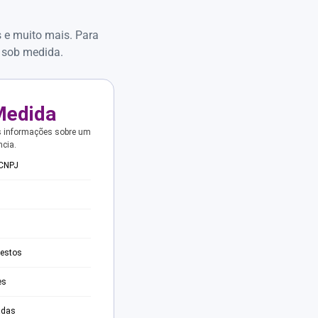
s e muito mais. Para
 sob medida.
Medida
s informações sobre um
ncia.
 CNPJ
testos
es
adas