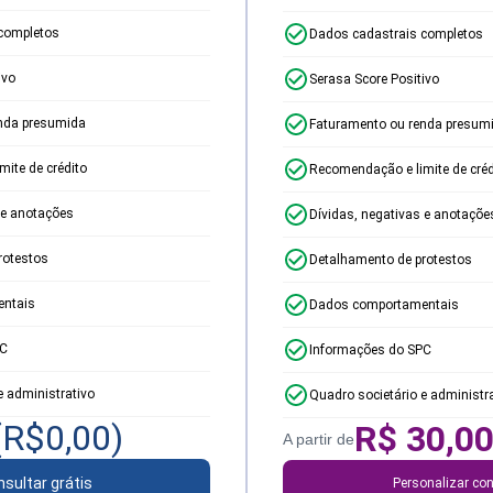
completos
Dados cadastrais completos
ivo
Serasa Score Positivo
nda presumida
Faturamento ou renda presum
ite de crédito
Recomendação e limite de créd
 e anotações
Dívidas, negativas e anotaçõe
rotestos
Detalhamento de protestos
ntais
Dados comportamentais
PC
Informações do SPC
e administrativo
Quadro societário e administr
(R$
0,00
)
R$
30,0
A partir de
sultar grátis
Personalizar con