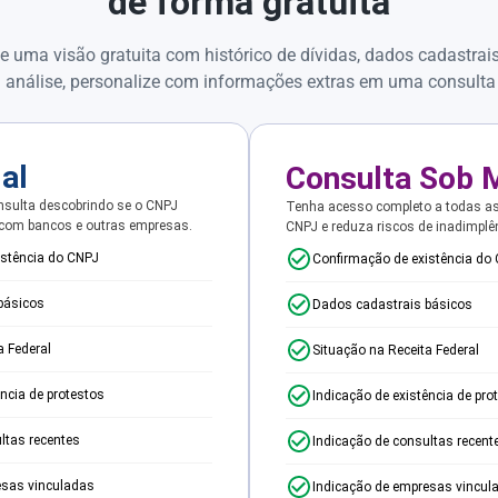
de forma gratuita
e uma visão gratuita com histórico de dívidas, dados cadastrai
 análise, personalize com informações extras em uma consulta
ial
Consulta Sob 
sulta descobrindo se o CNPJ
Tenha acesso completo a todas a
 com bancos e outras empresas.
CNPJ e reduza riscos de inadimplê
istência do CNPJ
Confirmação de existência do
básicos
Dados cadastrais básicos
a Federal
Situação na Receita Federal
ência de protestos
Indicação de existência de pro
ltas recentes
Indicação de consultas recent
esas vinculadas
Indicação de empresas vincul