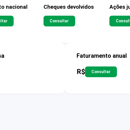
to nacional
Cheques devolvidos
Ações ju
ltar
Consultar
Consul
sa
Faturamento anual
R$
Consultar