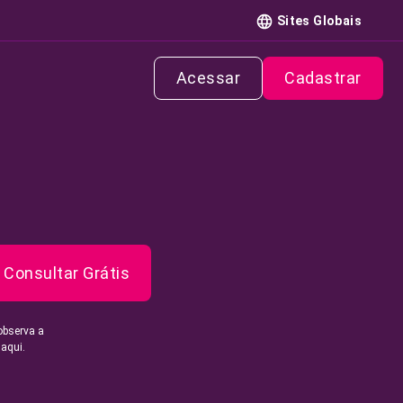
Sites Globais
Acessar
Cadastrar
Consultar Grátis
observa a
 aqui.