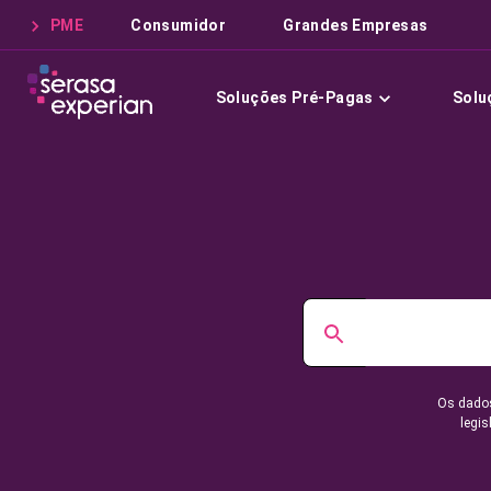
PME
Consumidor
Grandes Empresas
Soluções Pré-Pagas
Solu
Os dados
legis