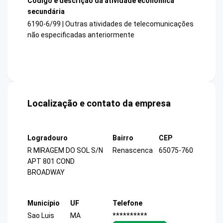
Código e descrição da atividade econômica
secundária
6190-6/99 | Outras atividades de telecomunicações
não especificadas anteriormente
Localização e contato da empresa
Logradouro
Bairro
CEP
R MIRAGEM DO SOL S/N
Renascenca
65075-760
APT 801 COND
BROADWAY
Município
UF
Telefone
Sao Luis
MA
**********