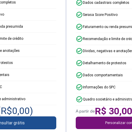
completos
Dados cadastrais completos
ivo
Serasa Score Positivo
nda presumida
Faturamento ou renda presum
ite de crédito
Recomendação e limite de créd
 e anotações
Dívidas, negativas e anotaçõe
rotestos
Detalhamento de protestos
ntais
Dados comportamentais
PC
Informações do SPC
e administrativo
Quadro societário e administr
(R$
0,00
)
R$
30,0
A partir de
sultar grátis
Personalizar con