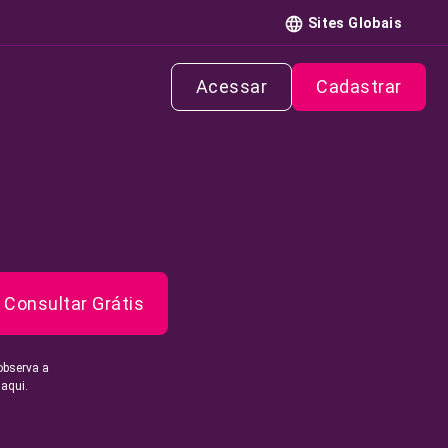
Sites Globais
Acessar
Cadastrar
Consultar Grátis
observa a
 aqui.