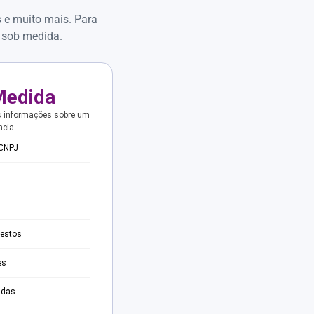
s e muito mais. Para
 sob medida.
Medida
s informações sobre um
ncia.
 CNPJ
testos
es
adas