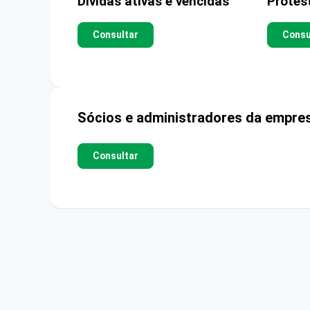
Dívidas ativas e vencidas
Protes
Consultar
Consu
Sócios e administradores da empre
Consultar