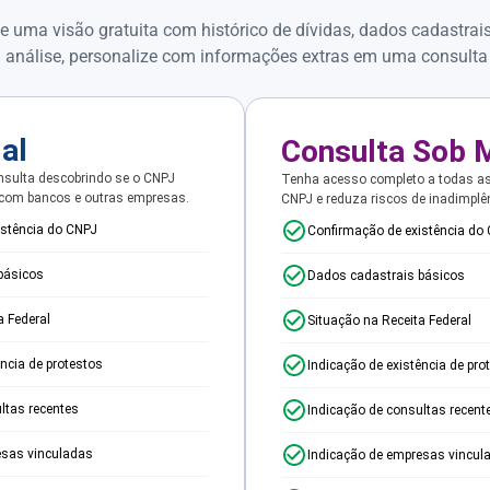
e uma visão gratuita com histórico de dívidas, dados cadastrai
 análise, personalize com informações extras em uma consulta
ial
Consulta Sob 
sulta descobrindo se o CNPJ
Tenha acesso completo a todas a
 com bancos e outras empresas.
CNPJ e reduza riscos de inadimplê
istência do CNPJ
Confirmação de existência do
básicos
Dados cadastrais básicos
a Federal
Situação na Receita Federal
ência de protestos
Indicação de existência de pro
ltas recentes
Indicação de consultas recent
esas vinculadas
Indicação de empresas vincul