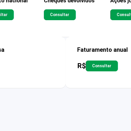
to nacional
Cheques devolvidos
Ações ju
ltar
Consultar
Consul
sa
Faturamento anual
R$
Consultar