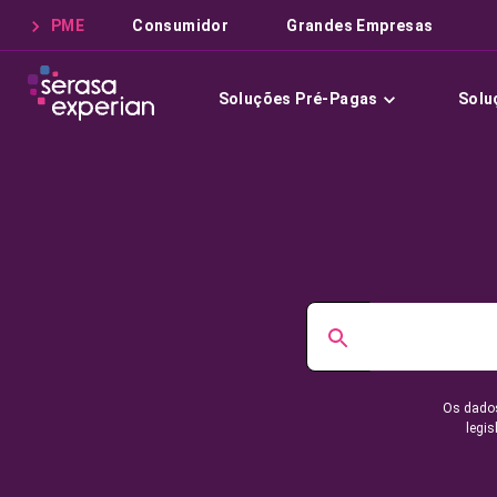
PME
Consumidor
Grandes Empresas
Soluções Pré-Pagas
Solu
Os dados
legis