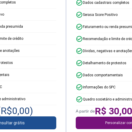
completos
Dados cadastrais completos
ivo
Serasa Score Positivo
nda presumida
Faturamento ou renda presum
ite de crédito
Recomendação e limite de créd
 e anotações
Dívidas, negativas e anotaçõe
rotestos
Detalhamento de protestos
ntais
Dados comportamentais
PC
Informações do SPC
e administrativo
Quadro societário e administr
(R$
0,00
)
R$
30,0
A partir de
sultar grátis
Personalizar con