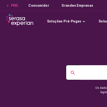
PME
Consumidor
Grandes Empresas
Soluções Pré-Pagas
Solu
Os dados
legis