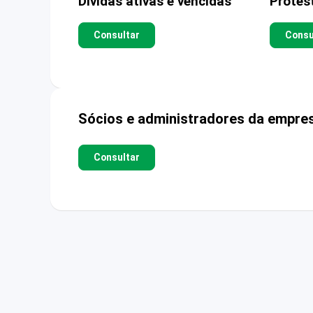
Dívidas ativas e vencidas
Protes
Consultar
Consu
Sócios e administradores da empre
Consultar