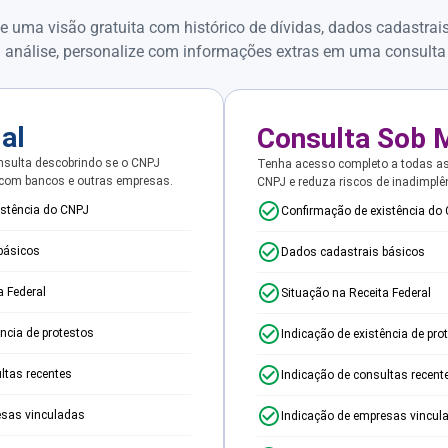
e uma visão gratuita com histórico de dívidas, dados cadastrai
 análise, personalize com informações extras em uma consulta
ial
Consulta Sob 
sulta descobrindo se o CNPJ
Tenha acesso completo a todas a
 com bancos e outras empresas.
CNPJ e reduza riscos de inadimplê
istência do CNPJ
Confirmação de existência do
básicos
Dados cadastrais básicos
a Federal
Situação na Receita Federal
ência de protestos
Indicação de existência de pro
ltas recentes
Indicação de consultas recent
esas vinculadas
Indicação de empresas vincul