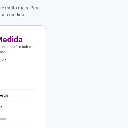
s e muito mais. Para
 sob medida.
Medida
s informações sobre um
ncia.
 CNPJ
testos
es
adas