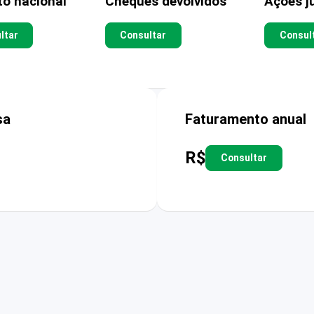
to nacional
Cheques devolvidos
Ações ju
ltar
Consultar
Consul
sa
Faturamento anual
R$
Consultar