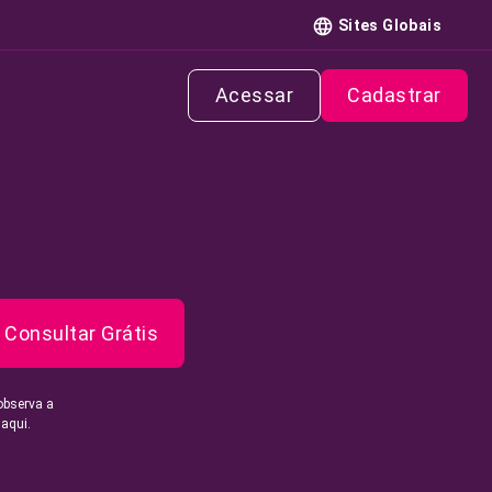
Sites Globais
Acessar
Cadastrar
Consultar Grátis
observa a
 aqui.