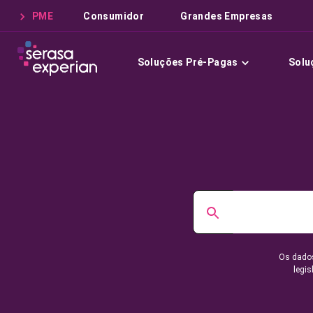
PME
Consumidor
Grandes Empresas
Soluções Pré-Pagas
Solu
Os dados
legis