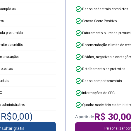
completos
Dados cadastrais completos
ivo
Serasa Score Positivo
nda presumida
Faturamento ou renda presum
ite de crédito
Recomendação e limite de créd
 e anotações
Dívidas, negativas e anotaçõe
rotestos
Detalhamento de protestos
ntais
Dados comportamentais
PC
Informações do SPC
e administrativo
Quadro societário e administr
(R$
0,00
)
R$
30,0
A partir de
sultar grátis
Personalizar con