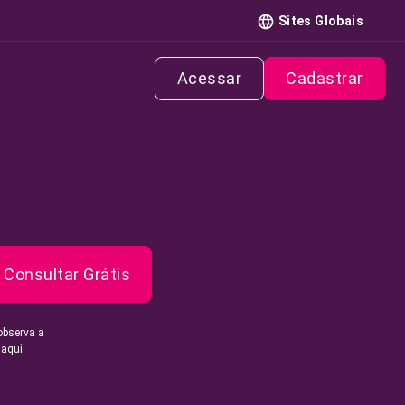
Sites Globais
Acessar
Cadastrar
Consultar Grátis
observa a
 aqui.