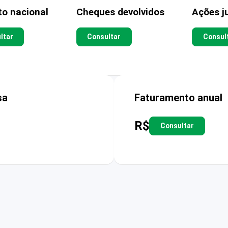
to nacional
Cheques devolvidos
Ações ju
ltar
Consultar
Consul
sa
Faturamento anual
R$
Consultar