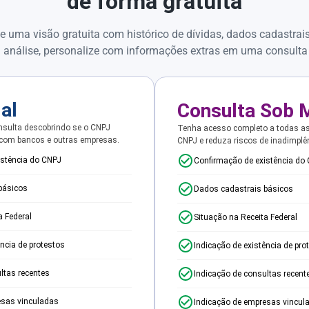
de forma gratuita
e uma visão gratuita com histórico de dívidas, dados cadastrai
 análise, personalize com informações extras em uma consulta
ial
Consulta Sob 
sulta descobrindo se o CNPJ
Tenha acesso completo a todas a
 com bancos e outras empresas.
CNPJ e reduza riscos de inadimplê
istência do CNPJ
Confirmação de existência do
básicos
Dados cadastrais básicos
a Federal
Situação na Receita Federal
ência de protestos
Indicação de existência de pro
ltas recentes
Indicação de consultas recent
esas vinculadas
Indicação de empresas vincul