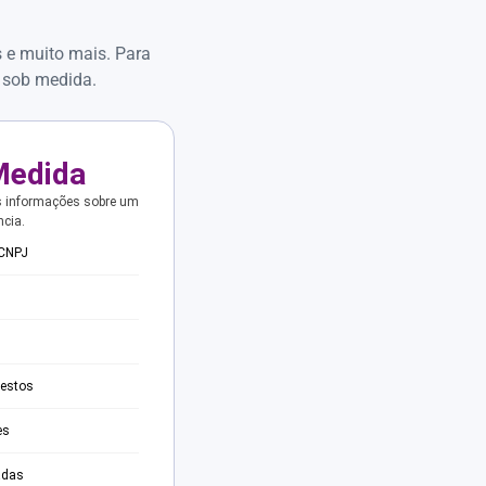
s e muito mais. Para
 sob medida.
Medida
s informações sobre um
ncia.
 CNPJ
testos
es
adas