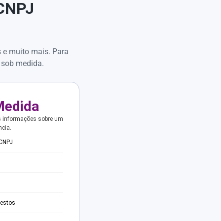
 CNPJ
s e muito mais. Para
 sob medida.
Medida
s informações sobre um
ncia.
 CNPJ
testos