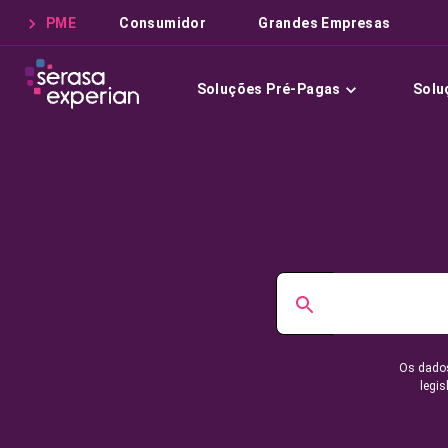
PME
Consumidor
Grandes Empresas
Soluções Pré-Pagas
Solu
Os dados
legis