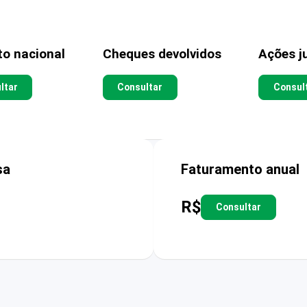
to nacional
Cheques devolvidos
Ações ju
ltar
Consultar
Consul
sa
Faturamento anual
R$
Consultar