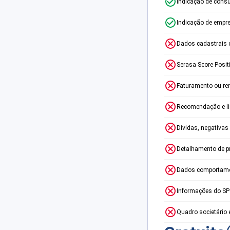
Indicação de consu
Indicação de empr
Dados cadastrais 
Serasa Score Posit
Faturamento ou re
Recomendação e lim
Dívidas, negativas
Detalhamento de p
Dados comportame
Informações do S
Quadro societário 