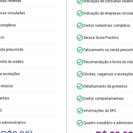
ltas recentes
Indicação de consultas recent
esas vinculadas
Indicação de empresas vincul
completos
Dados cadastrais completos
ivo
Serasa Score Positivo
nda presumida
Faturamento ou renda presum
ite de crédito
Recomendação e limite de créd
 e anotações
Dívidas, negativas e anotaçõe
rotestos
Detalhamento de protestos
ntais
Dados comportamentais
PC
Informações do SPC
e administrativo
Quadro societário e administr