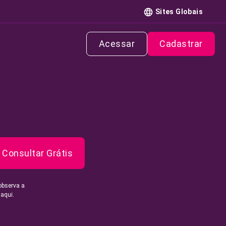
Sites Globais
Acessar
Cadastrar
Consultar Grátis
observa a
 aqui.