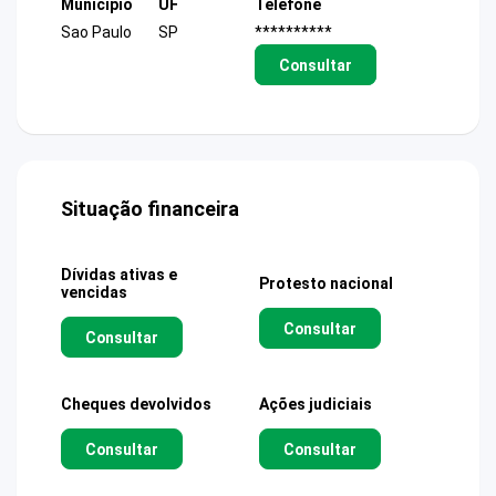
Município
UF
Telefone
Sao Paulo
SP
**********
Consultar
Situação financeira
Dívidas ativas e
Protesto nacional
vencidas
Consultar
Consultar
Cheques devolvidos
Ações judiciais
Consultar
Consultar